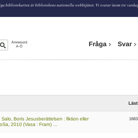
ga bibliotekarien är bibliotekens nationella webbtjänst. Vi svarar inom tre varda
n
Ämnesord
Fråga
Svar
A-Ö
Läst
d Salo, Boris Jesusberättelsen : fiktion eller
1683
iBoSa, 2010 (Vasa : Fram) …