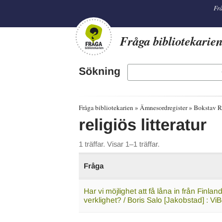
librarian
Frå
Fråga bibliotekarie
Sökning
Fråga bibliotekarien
Ämnesordregister
Bokstav R
religiös litteratur
1 träffar. Visar 1–1 träffar.
Fråga
Har vi möjlighet att få låna in från Finlan
verklighet? / Boris Salo [Jakobstad] : V