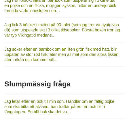
Jag har försökt hitta en barnbok som utspelar sig i Skåne där
en pojke och en flicka, möjligen syskon, hittar en underjordisk
forntida värld innesluten i en…
Jag fick 3 böcker i mitten på 90-talet (som jag tror va nyutgivna
då) som utspelade sig i 3 olika tidsepoker. Första boken tror jag
var typ Vikingatid medans…
Jag söker efter en barnbok om en liten grön fisk med hatt, blir
uppäten av stor röd fisk, äter men all mat som den stora fisken
äter inifrån och kommer sill…
Slumpmässig fråga
Jag letar efter en bok till min son. Handlar om en fattig pojke
som ska hitta ett alvland, han träffar på en ren och blir i
fångatagen. En blå bok ska det va…