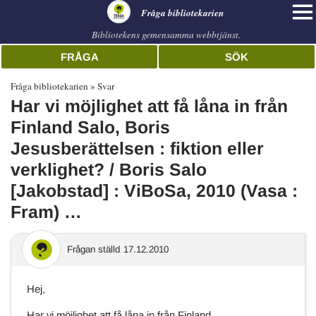
librarian
Fråga bibliotekarien
Bibliotekens gemensamma webbtjänst.
FRÅGA
SÖK
Fråga bibliotekarien
Svar
Har vi möjlighet att få låna in från
Finland Salo, Boris
Jesusberättelsen : fiktion eller
verklighet? / Boris Salo
[Jakobstad] : ViBoSa, 2010 (Vasa :
Fram) …
Frågan ställd
17.12.2010
Hej,
Har vi möjlighet att få låna in från Finland