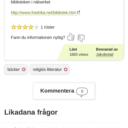
biblioteken i nätverket
http://www.fredrika.net/bibliotek.htm
1 röster
Fann du informationen nyttig?
Läst
Besvarad av
1683
views
Jakobstad
Ä
böcker
religiös litteratur
m
n
e
s
Kommentera
0
o
r
d
Likadana frågor