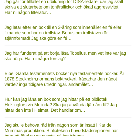
Jag går för tillfället en utbildning för DISA-ledare, där jag skall
skriva ett slutarbete om tonårsflickor och ökad aggressivitet.
Har ni någon litteratur…
Jag letar efter en bok till en 3-åring som innehåller en fé eller
liknande som har en trollstav. Bonus om trollstaven är
stjärnformad! Jag ska göra en fé…
Jag har funderat på att börja läsa Topelius, men vet inte var jag
ska börja. Har ni några förslag?
Bibel Gamla testamentets böcker nya testamentets böcker. År
1878.Stockholm,normans boktryckeri. fråga:har den något
värde? inga tidigare utredningar. ändamålet…
Hur kan jag låna en bok som jag hittar på ett bibliotek i
Helsingfors via Melinda? Ska jag använda fjärrlån då? Jag
hittar den inte i Helmet. Det handlar om…
Jag skulle behöva råd från någon som är insatt i Kar de
Mummas produktion. Biblioteken i huvudstadsregionen har
bara ett fåtal av de nyaste, så jag tvingas…