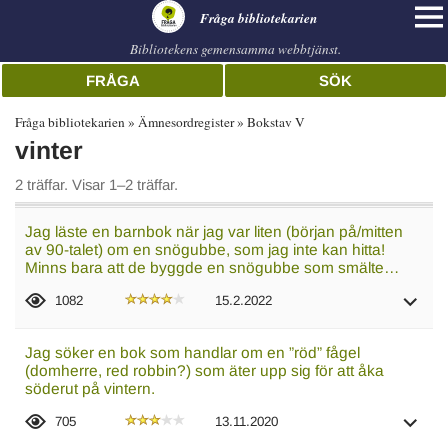
librarian
Fråga bibliotekarien
Bibliotekens gemensamma webbtjänst.
FRÅGA
SÖK
Fråga bibliotekarien
Ämnesordregister
Bokstav V
vinter
2 träffar. Visar 1–2 träffar.
Jag läste en barnbok när jag var liten (början på/mitten
av 90-talet) om en snögubbe, som jag inte kan hitta!
Minns bara att de byggde en snögubbe som smälte…
1082
15.2.2022
Jag söker en bok som handlar om en ”röd” fågel
(domherre, red robbin?) som äter upp sig för att åka
söderut på vintern.
705
13.11.2020