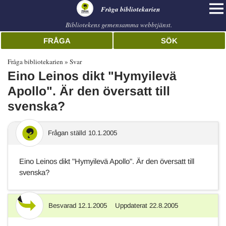
librarian
Fråga bibliotekarien
Bibliotekens gemensamma webbtjänst.
FRÅGA
SÖK
Fråga bibliotekarien
Svar
Eino Leinos dikt "Hymyilevä
Apollo". Är den översatt till
svenska?
Frågan ställd
10.1.2005
Eino Leinos dikt "Hymyilevä Apollo". Är den översatt till
svenska?
Besvarad
12.1.2005
Uppdaterat
22.8.2005
Svar