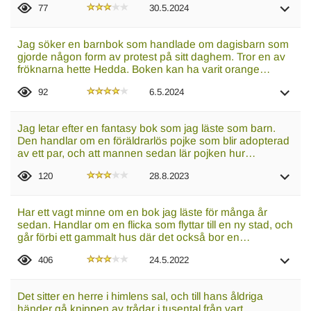
77
30.5.2024
Jag söker en barnbok som handlade om dagisbarn som
gjorde någon form av protest på sitt daghem. Tror en av
fröknarna hette Hedda. Boken kan ha varit orange…
92
6.5.2024
Jag letar efter en fantasy bok som jag läste som barn.
Den handlar om en föräldrarlös pojke som blir adopterad
av ett par, och att mannen sedan lär pojken hur…
120
28.8.2023
Har ett vagt minne om en bok jag läste för många år
sedan. Handlar om en flicka som flyttar till en ny stad, och
går förbi ett gammalt hus där det också bor en…
406
24.5.2022
Det sitter en herre i himlens sal, och till hans åldriga
händer gå knippen av trådar i tusental från vart