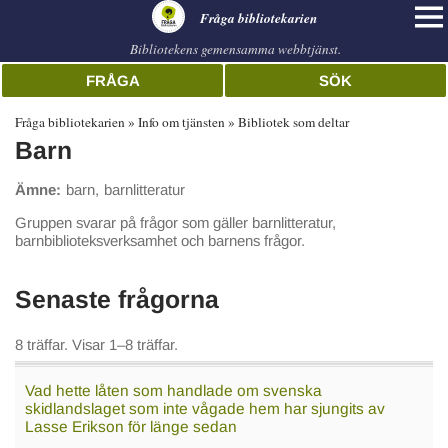
librarian
Fråga bibliotekarien
Bibliotekens gemensamma webbtjänst.
FRÅGA
SÖK
Fråga bibliotekarien
Info om tjänsten
Bibliotek som deltar
Barn
Ämne
barn
barnlitteratur
Gruppen svarar på frågor som gäller barnlitteratur,
barnbiblioteksverksamhet och barnens frågor.
Senaste frågorna
8 träffar. Visar 1–8 träffar.
Vad hette låten som handlade om svenska
skidlandslaget som inte vågade hem har sjungits av
Lasse Erikson för länge sedan