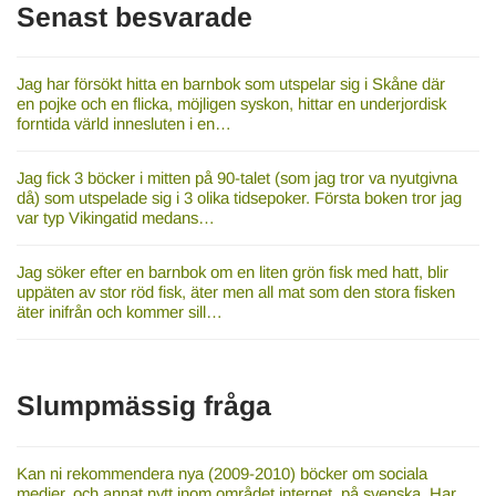
Senast besvarade
Jag har försökt hitta en barnbok som utspelar sig i Skåne där
en pojke och en flicka, möjligen syskon, hittar en underjordisk
forntida värld innesluten i en…
Jag fick 3 böcker i mitten på 90-talet (som jag tror va nyutgivna
då) som utspelade sig i 3 olika tidsepoker. Första boken tror jag
var typ Vikingatid medans…
Jag söker efter en barnbok om en liten grön fisk med hatt, blir
uppäten av stor röd fisk, äter men all mat som den stora fisken
äter inifrån och kommer sill…
Slumpmässig fråga
Kan ni rekommendera nya (2009-2010) böcker om sociala
medier, och annat nytt inom området internet, på svenska. Har