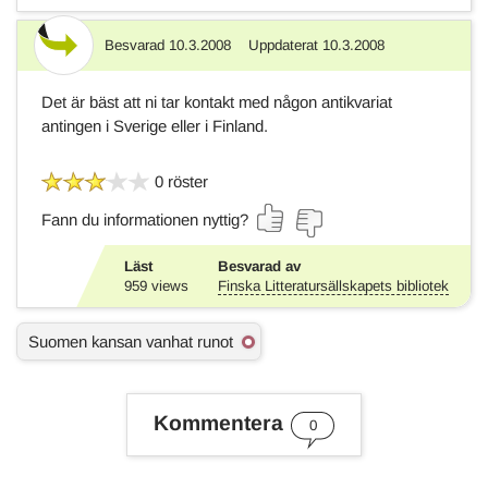
Besvarad
10.3.2008
Uppdaterat
10.3.2008
Svar
Det är bäst att ni tar kontakt med någon antikvariat
antingen i Sverige eller i Finland.
0 röster
Fann du informationen nyttig?
Läst
Besvarad av
959
views
Finska Litteratursällskapets bibliotek
Ä
Suomen kansan vanhat runot
m
n
e
s
Kommentera
0
o
r
d