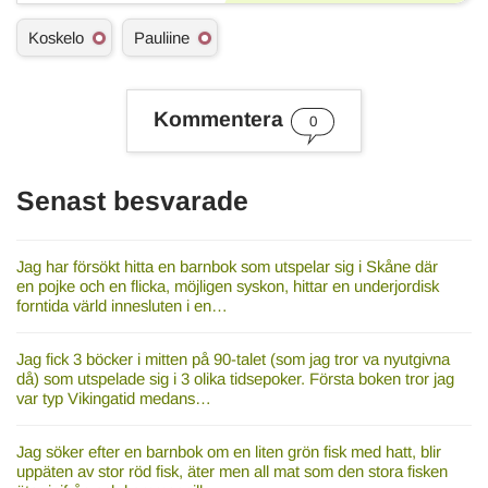
Ä
Koskelo
Pauliine
m
n
e
s
Kommentera
0
o
r
d
Senast besvarade
Jag har försökt hitta en barnbok som utspelar sig i Skåne där
en pojke och en flicka, möjligen syskon, hittar en underjordisk
forntida värld innesluten i en…
Jag fick 3 böcker i mitten på 90-talet (som jag tror va nyutgivna
då) som utspelade sig i 3 olika tidsepoker. Första boken tror jag
var typ Vikingatid medans…
Jag söker efter en barnbok om en liten grön fisk med hatt, blir
uppäten av stor röd fisk, äter men all mat som den stora fisken