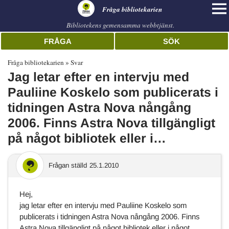
librarian
Fråga bibliotekarien
Bibliotekens gemensamma webbtjänst.
FRÅGA
SÖK
Fråga bibliotekarien
Svar
Jag letar efter en intervju med
Pauliine Koskelo som publicerats i
tidningen Astra Nova nångång
2006. Finns Astra Nova tillgängligt
på något bibliotek eller i…
Frågan ställd
25.1.2010
Hej,
jag letar efter en intervju med Pauliine Koskelo som
publicerats i tidningen Astra Nova nångång 2006. Finns
Astra Nova tillgängligt på något bibliotek eller i något