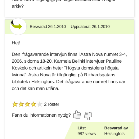
arkiv?
Besvarad
26.1.2010
Uppdaterat
26.1.2010
Svar
Hej!
Den ifrågavarande intervjun finns i Astra Nova numret 3-4,
2006, sidorna 18-20. Karmela Belinki intervjuer Pauliine
Koskelo och artikeln heter "Högsta domstolens högsta
kvinna". Astra Nova är tillgängligt på Rikhardsgatans
bibliotek i Helsingfors. Det ifrågavarande numret finns där
och det kan man utlåna.
2 röster
Fann du informationen nyttig?
Läst
Besvarad av
987
views
Helsingfors