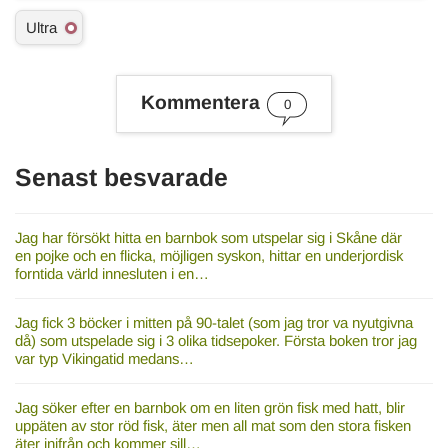
Ä
Ultra
m
n
e
s
Kommentera
0
o
r
d
Senast besvarade
Jag har försökt hitta en barnbok som utspelar sig i Skåne där
en pojke och en flicka, möjligen syskon, hittar en underjordisk
forntida värld innesluten i en…
Jag fick 3 böcker i mitten på 90-talet (som jag tror va nyutgivna
då) som utspelade sig i 3 olika tidsepoker. Första boken tror jag
var typ Vikingatid medans…
Jag söker efter en barnbok om en liten grön fisk med hatt, blir
uppäten av stor röd fisk, äter men all mat som den stora fisken
äter inifrån och kommer sill…