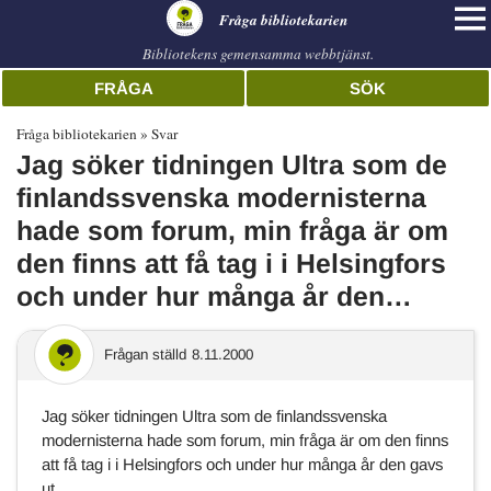
librarian
Fråga bibliotekarien
Bibliotekens gemensamma webbtjänst.
FRÅGA
SÖK
Fråga bibliotekarien
Svar
Jag söker tidningen Ultra som de
finlandssvenska modernisterna
hade som forum, min fråga är om
den finns att få tag i i Helsingfors
och under hur många år den…
Frågan ställd
8.11.2000
Jag söker tidningen Ultra som de finlandssvenska
modernisterna hade som forum, min fråga är om den finns
att få tag i i Helsingfors och under hur många år den gavs
ut.