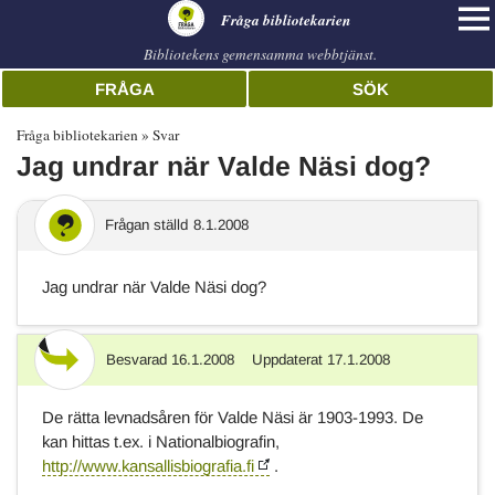
librarian
Fråga bibliotekarien
Bibliotekens gemensamma webbtjänst.
FRÅGA
SÖK
Fråga bibliotekarien
Svar
Jag undrar när Valde Näsi dog?
Frågan ställd
8.1.2008
Jag undrar när Valde Näsi dog?
Besvarad
16.1.2008
Uppdaterat
17.1.2008
Svar
De rätta levnadsåren för Valde Näsi är 1903-1993. De
kan hittas t.ex. i Nationalbiografin,
http://www.kansallisbiografia.fi
.