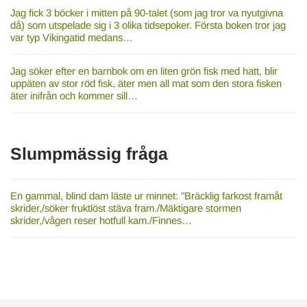
Jag fick 3 böcker i mitten på 90-talet (som jag tror va nyutgivna
då) som utspelade sig i 3 olika tidsepoker. Första boken tror jag
var typ Vikingatid medans…
Jag söker efter en barnbok om en liten grön fisk med hatt, blir
uppäten av stor röd fisk, äter men all mat som den stora fisken
äter inifrån och kommer sill…
Slumpmässig fråga
En gammal, blind dam läste ur minnet: "Bräcklig farkost framåt
skrider,/söker fruktlöst stäva fram./Mäktigare stormen
skrider,/vågen reser hotfull kam./Finnes…