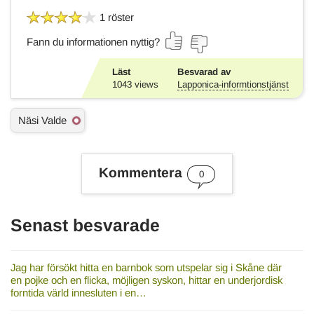
1 röster
Fann du informationen nyttig?
Läst
Besvarad av
1043
views
Lapponica-informtionstjänst
Ä
Näsi Valde
m
n
e
s
Kommentera
0
o
r
d
Senast besvarade
Jag har försökt hitta en barnbok som utspelar sig i Skåne där
en pojke och en flicka, möjligen syskon, hittar en underjordisk
forntida värld innesluten i en…