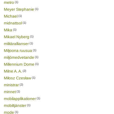
metro
(1)
Meyer Stephanie
(1)
Michael
(1)
midnattsol
(1)
Mika
(1)
Mikael Nyberg
(1)
militärallianser
(1)
Miljoona ruusua
(1)
miljömedvetande
(1)
Millennium Dome
(1)
Milne A. A.
(2)
Miłosz Czesław
(1)
ministrar
(2)
minnet
(1)
mobilapplikationer
(1)
mobiltjänster
(1)
mode
(1)