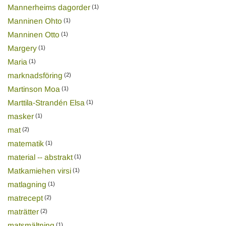
Mannerheims dagorder
(1)
Manninen Ohto
(1)
Manninen Otto
(1)
Margery
(1)
Maria
(1)
marknadsföring
(2)
Martinson Moa
(1)
Marttila-Strandén Elsa
(1)
masker
(1)
mat
(2)
matematik
(1)
material -- abstrakt
(1)
Matkamiehen virsi
(1)
matlagning
(1)
matrecept
(2)
maträtter
(2)
matsmältning
(1)