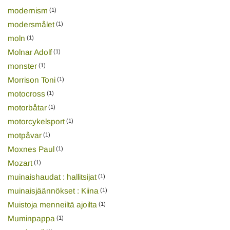
modernism
(1)
modersmålet
(1)
moln
(1)
Molnar Adolf
(1)
monster
(1)
Morrison Toni
(1)
motocross
(1)
motorbåtar
(1)
motorcykelsport
(1)
motpåvar
(1)
Moxnes Paul
(1)
Mozart
(1)
muinaishaudat : hallitsijat
(1)
muinaisjäännökset : Kiina
(1)
Muistoja menneiltä ajoilta
(1)
Muminpappa
(1)