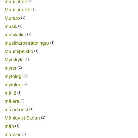
mumintroll
(1)
Mumintrollet
(1)
Muraro
(1)
musik
(4)
musikalier
(7)
musikläroinrättningar
(1)
Muumipeikko
(1)
Myrskylä
(1)
myter
(2)
mytologi
(1)
mytologi
(2)
mål 2
(1)
målare
(2)
målarkonst
(1)
Mählqvist Stefan
(1)
män
(1)
mässor
(1)