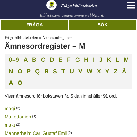
librarian
Fråga bibliotekarien
Bibliotekens gemensamma webbtjänst.
FRÅGA
SÖK
Fråga bibliotekarien
Ämnesordregister
Ämnesordregister – M
0–9
A
B
C
D
E
F
G
H
I
J
K
L
M
Alphabetical
N
O
P
Q
R
S
T
U
V
W
X
Y
Z
Å
index
Ä
Ö
Visar ämnesord för bokstaven
M
. Sidan innehåller 91 ord.
magi
(2)
Makedonien
(1)
makt
(2)
Mannerheim Carl Gustaf Emil
(2)