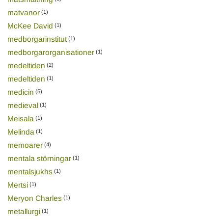
matvanor
(1)
McKee David
(1)
medborgarinstitut
(1)
medborgarorganisationer
(1)
medeltiden
(2)
medeltiden
(1)
medicin
(5)
medieval
(1)
Meisala
(1)
Melinda
(1)
memoarer
(4)
mentala störningar
(1)
mentalsjukhs
(1)
Mertsi
(1)
Meryon Charles
(1)
metallurgi
(1)