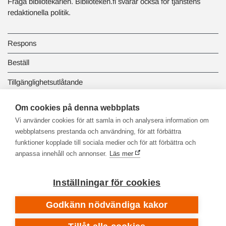
Fråga bibliotekarien. Biblioteken.fi svarar också för tjänstens
redaktionella politik.
Respons
Beställ
Tillgänglighetsutlåtande
Dataskydd och registerbeskrivningar
Om cookies på denna webbplats
Vi använder cookies för att samla in och analysera information om
Länkbiblioteket
webbplatsens prestanda och användning, för att förbättra
funktioner kopplade till sociala medier och för att förbättra och
anpassa innehåll och annonser.
Läs mer
Inställningar för cookies
Godkänn nödvändiga kakor