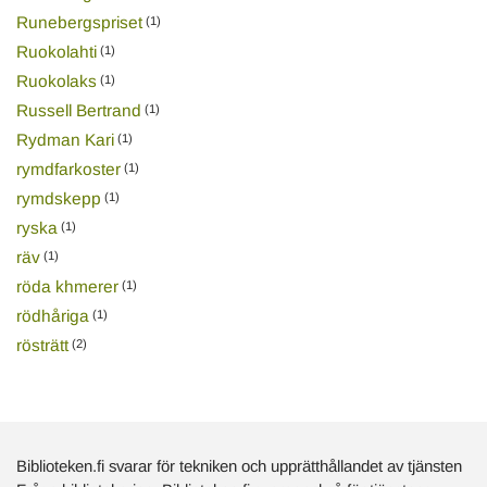
Runebergspriset
(1)
Ruokolahti
(1)
Ruokolaks
(1)
Russell Bertrand
(1)
Rydman Kari
(1)
rymdfarkoster
(1)
rymdskepp
(1)
ryska
(1)
räv
(1)
röda khmerer
(1)
rödhåriga
(1)
rösträtt
(2)
Biblioteken.fi svarar för tekniken och upprätthållandet av tjänsten