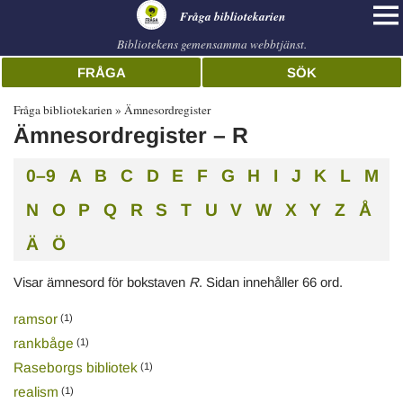
librarian
Fråga bibliotekarien
Bibliotekens gemensamma webbtjänst.
FRÅGA
SÖK
Fråga bibliotekarien
Ämnesordregister
Ämnesordregister – R
0–9
A
B
C
D
E
F
G
H
I
J
K
L
M
Alphabetical
N
O
P
Q
R
S
T
U
V
W
X
Y
Z
Å
index
Ä
Ö
Visar ämnesord för bokstaven
R
. Sidan innehåller 66 ord.
ramsor
(1)
rankbåge
(1)
Raseborgs bibliotek
(1)
realism
(1)