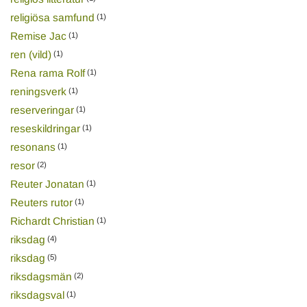
religiösa samfund
(1)
Remise Jac
(1)
ren (vild)
(1)
Rena rama Rolf
(1)
reningsverk
(1)
reserveringar
(1)
reseskildringar
(1)
resonans
(1)
resor
(2)
Reuter Jonatan
(1)
Reuters rutor
(1)
Richardt Christian
(1)
riksdag
(4)
riksdag
(5)
riksdagsmän
(2)
riksdagsval
(1)