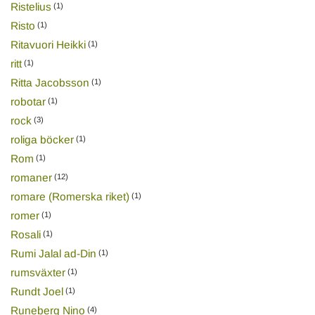
Ristelius
(1)
Risto
(1)
Ritavuori Heikki
(1)
ritt
(1)
Ritta Jacobsson
(1)
robotar
(1)
rock
(3)
roliga böcker
(1)
Rom
(1)
romaner
(12)
romare (Romerska riket)
(1)
romer
(1)
Rosali
(1)
Rumi Jalal ad-Din
(1)
rumsväxter
(1)
Rundt Joel
(1)
Runeberg Nino
(4)