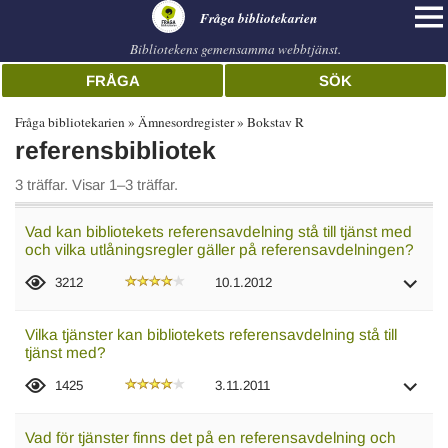
librarian
Fråga bibliotekarien
Bibliotekens gemensamma webbtjänst.
FRÅGA
SÖK
Fråga bibliotekarien
Ämnesordregister
Bokstav R
referensbibliotek
3 träffar. Visar 1–3 träffar.
Vad kan bibliotekets referensavdelning stå till tjänst med
och vilka utlåningsregler gäller på referensavdelningen?
3212
10.1.2012
Vilka tjänster kan bibliotekets referensavdelning stå till
tjänst med?
1425
3.11.2011
Vad för tjänster finns det på en referensavdelning och