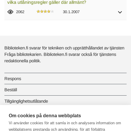
vilka utlåningsregler gäller där allmänt?
2062
30.1.2007
Biblioteken.fi svarar för tekniken och upprätthållandet av tjänsten
Fråga bibliotekarien. Biblioteken.fi svarar också för tjänstens
redaktionella politik.
Respons
Beställ
Tillgänglighetsutlåtande
Dataskydd och registerbeskrivningar
Om cookies på denna webbplats
Vi använder cookies för att samla in och analysera information om
Länkbiblioteket
webbplatsens prestanda och användning, för att förbättra