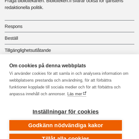
Fråga bibliotekarien. Biblioteken.fi svarar också för tjänstens
redaktionella politik.
Respons
Beställ
Tillgänglighetsutlåtande
Dataskydd och registerbeskrivningar
Om cookies på denna webbplats
Vi använder cookies för att samla in och analysera information om
Länkbiblioteket
webbplatsens prestanda och användning, för att förbättra
funktioner kopplade till sociala medier och för att förbättra och
anpassa innehåll och annonser.
Läs mer
Inställningar för cookies
Godkänn nödvändiga kakor
Tillåt alla cookies