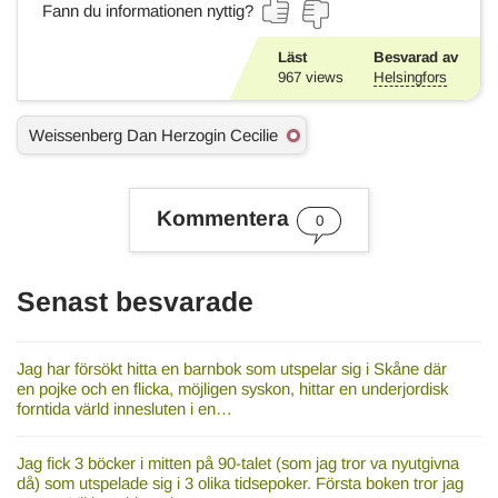
Fann du informationen nyttig?
Läst
Besvarad av
967
views
Helsingfors
Ä
Weissenberg Dan Herzogin Cecilie
m
n
e
s
Kommentera
0
o
r
d
Senast besvarade
Jag har försökt hitta en barnbok som utspelar sig i Skåne där
en pojke och en flicka, möjligen syskon, hittar en underjordisk
forntida värld innesluten i en…
Jag fick 3 böcker i mitten på 90-talet (som jag tror va nyutgivna
då) som utspelade sig i 3 olika tidsepoker. Första boken tror jag