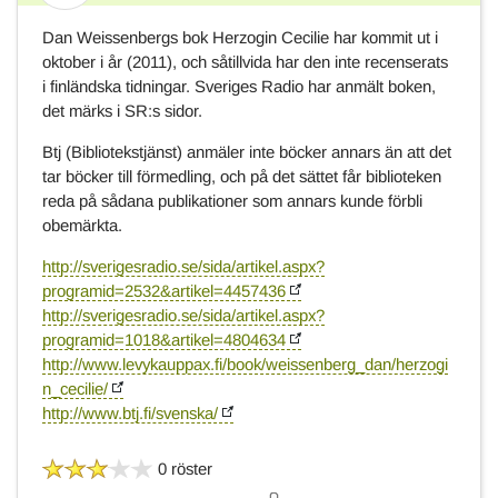
Dan Weissenbergs bok Herzogin Cecilie har kommit ut i
oktober i år (2011), och såtillvida har den inte recenserats
i finländska tidningar. Sveriges Radio har anmält boken,
det märks i SR:s sidor.
Btj (Bibliotekstjänst) anmäler inte böcker annars än att det
tar böcker till förmedling, och på det sättet får biblioteken
reda på sådana publikationer som annars kunde förbli
obemärkta.
http://sverigesradio.se/sida/artikel.aspx?
programid=2532&artikel=4457436
http://sverigesradio.se/sida/artikel.aspx?
programid=1018&artikel=4804634
http://www.levykauppax.fi/book/weissenberg_dan/herzogi
n_cecilie/
http://www.btj.fi/svenska/
0 röster