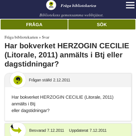
librarian
Fråga bibliotekarien
Bibliotekens gemensamma webbtjänst.
FRÅGA
SÖK
Fråga bibliotekarien
Svar
Har bokverket HERZOGIN CECILIE
(Litorale, 2011) anmälts i Btj eller
dagstidningar?
Frågan ställd
2.12.2011
Har bokverket HERZOGIN CECILIE (Litorale, 2011)
anmälts i Btj
eller dagstidningar?
Besvarad
7.12.2011
Uppdaterat
7.12.2011
Svar