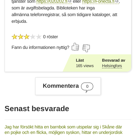
tjänster som
https://020202.fi
eller
https://Fonecta.fi
,
som är avgiftsbelagda. Biblioteken har inga
allmänna telefonregistrar, så som tidigare kataloger, att
erbjuda.
0 röster
Fann du informationen nyttig?
Läst
Besvarad av
165
views
Helsingfors
Kommentera
0
Senast besvarade
Jag har försökt hitta en barnbok som utspelar sig i Skåne där
en pojke och en flicka, möjligen syskon, hittar en underjordisk