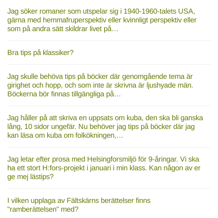
Jag söker romaner som utspelar sig i 1940-1960-talets USA,
gärna med hemmafruperspektiv eller kvinnligt perspektiv eller
som på andra sätt skildrar livet på…
Bra tips på klassiker?
Jag skulle behöva tips på böcker där genomgående tema är
girighet och hopp, och som inte är skrivna är ljushyade män.
Böckerna bör finnas tillgängliga på…
Jag håller på att skriva en uppsats om kuba, den ska bli ganska
lång, 10 sidor ungefär. Nu behöver jag tips på böcker där jag
kan läsa om kuba om folkökningen,…
Jag letar efter prosa med Helsingforsmiljö för 9-åringar. Vi ska
ha ett stort H:fors-projekt i januari i min klass. Kan någon av er
ge mej lästips?
I vilken upplaga av Fältskärns berättelser finns
"ramberättelsen" med?