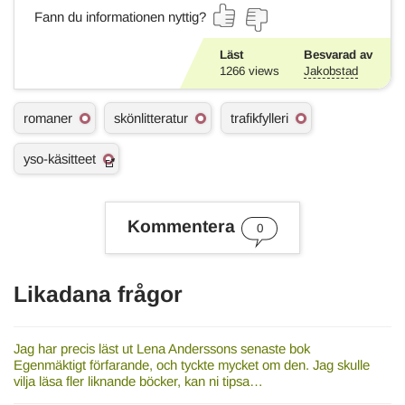
Fann du informationen nyttig?
Läst
Besvarad av
1266
views
Jakobstad
Ä
romaner
skönlitteratur
trafikfylleri
m
n
yso-käsitteet
e
s
o
r
Kommentera
d
0
Likadana frågor
Jag har precis läst ut Lena Anderssons senaste bok
Egenmäktigt förfarande, och tyckte mycket om den. Jag skulle
vilja läsa fler liknande böcker, kan ni tipsa…