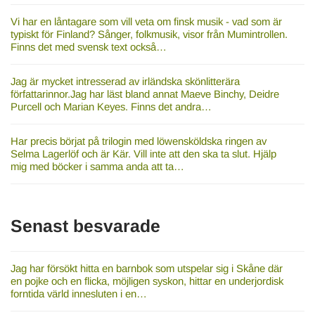
Vi har en låntagare som vill veta om finsk musik - vad som är
typiskt för Finland? Sånger, folkmusik, visor från Mumintrollen.
Finns det med svensk text också…
Jag är mycket intresserad av irländska skönlitterära
författarinnor.Jag har läst bland annat Maeve Binchy, Deidre
Purcell och Marian Keyes. Finns det andra…
Har precis börjat på trilogin med löwensköldska ringen av
Selma Lagerlöf och är Kär. Vill inte att den ska ta slut. Hjälp
mig med böcker i samma anda att ta…
Senast besvarade
Jag har försökt hitta en barnbok som utspelar sig i Skåne där
en pojke och en flicka, möjligen syskon, hittar en underjordisk
forntida värld innesluten i en…