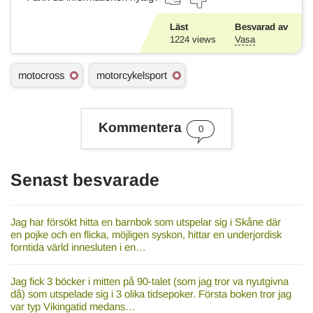
Läst
Besvarad av
1224
views
Vasa
Ä
motocross
motorcykelsport
m
n
e
s
Kommentera
0
o
r
d
Senast besvarade
Jag har försökt hitta en barnbok som utspelar sig i Skåne där
en pojke och en flicka, möjligen syskon, hittar en underjordisk
forntida värld innesluten i en…
Jag fick 3 böcker i mitten på 90-talet (som jag tror va nyutgivna
då) som utspelade sig i 3 olika tidsepoker. Första boken tror jag
var typ Vikingatid medans…