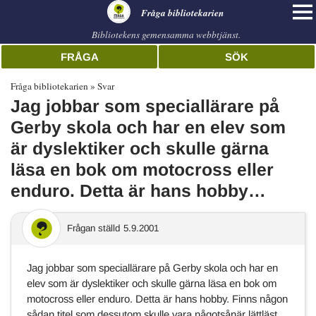
librarian
Fråga bibliotekarien
Bibliotekens gemensamma webbtjänst.
FRÅGA
SÖK
Fråga bibliotekarien
Svar
Jag jobbar som speciallärare på
Gerby skola och har en elev som
är dyslektiker och skulle gärna
läsa en bok om motocross eller
enduro. Detta är hans hobby…
Frågan ställd
5.9.2001
Jag jobbar som speciallärare på Gerby skola och har en
elev som är dyslektiker och skulle gärna läsa en bok om
motocross eller enduro. Detta är hans hobby. Finns någon
sådan titel som dessutom skulle vara någotsånär lättläst.