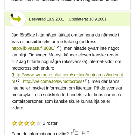
Besvarad
18.9.2001
Uppdaterat
18.9.2001
Svar
Jag försökte hitta något lättläst om ämnena du nämnde i
Vasa stadsbiblioteks online katalog (address
http://lib.vaasa.fi:8080/
), men hittade tyvärr inte något
lämpligt. Tidningen Mc-nytt känner eleven kanske redan
till? Jag hittade nog några (rikssvenska) internet-sidor om
motocross och enduro
(
http://www.svemoresultat.com/sektion/motocross/index.ht
m
,
http://welcome.to/swmotocross
), men där fanns
inte heller mycket information om litteratur. På de svenska
motorcykel- och snöskoterförbundets sidor finns namn på
kontaktpersoner, som kanske skulle kunna hjälpa er
vidare.
2 röster
Fann du informationen nyttig?