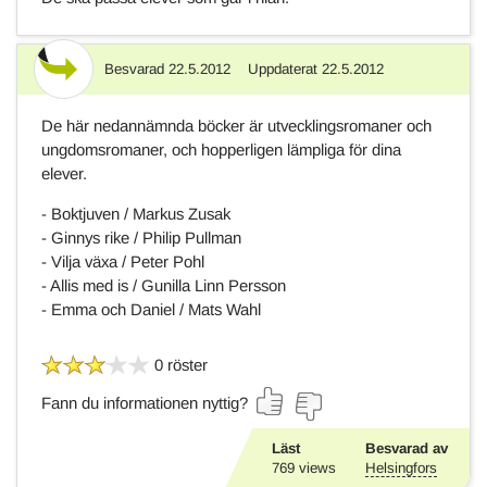
Besvarad
22.5.2012
Uppdaterat
22.5.2012
Svar
De här nedannämnda böcker är utvecklingsromaner och
ungdomsromaner, och hopperligen lämpliga för dina
elever.
- Boktjuven / Markus Zusak
- Ginnys rike / Philip Pullman
- Vilja växa / Peter Pohl
- Allis med is / Gunilla Linn Persson
- Emma och Daniel / Mats Wahl
0 röster
Fann du informationen nyttig?
Läst
Besvarad av
769
views
Helsingfors