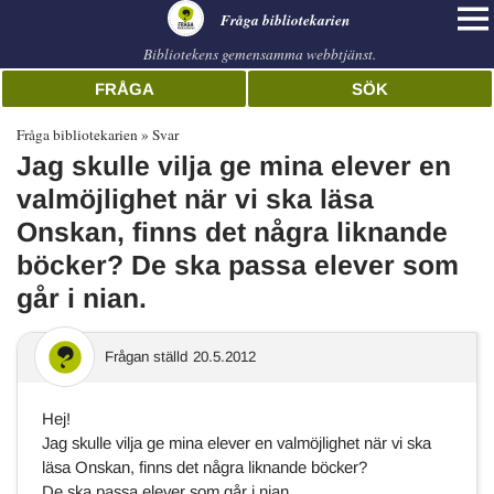
librarian
Fråga bibliotekarien
Bibliotekens gemensamma webbtjänst.
FRÅGA
SÖK
Fråga bibliotekarien
Svar
Jag skulle vilja ge mina elever en
valmöjlighet när vi ska läsa
Onskan, finns det några liknande
böcker? De ska passa elever som
går i nian.
Frågan ställd
20.5.2012
Hej!
Jag skulle vilja ge mina elever en valmöjlighet när vi ska
läsa Onskan, finns det några liknande böcker?
De ska passa elever som går i nian.