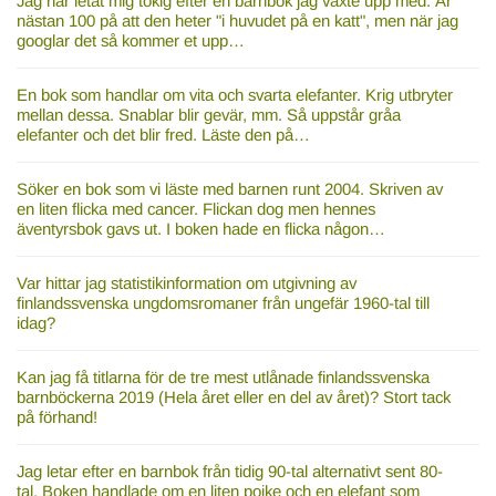
Jag har letat mig tokig efter en barnbok jag växte upp med. Är
nästan 100 på att den heter "i huvudet på en katt", men när jag
googlar det så kommer et upp…
En bok som handlar om vita och svarta elefanter. Krig utbryter
mellan dessa. Snablar blir gevär, mm. Så uppstår gråa
elefanter och det blir fred. Läste den på…
Söker en bok som vi läste med barnen runt 2004. Skriven av
en liten flicka med cancer. Flickan dog men hennes
äventyrsbok gavs ut. I boken hade en flicka någon…
Var hittar jag statistikinformation om utgivning av
finlandssvenska ungdomsromaner från ungefär 1960-tal till
idag?
Kan jag få titlarna för de tre mest utlånade finlandssvenska
barnböckerna 2019 (Hela året eller en del av året)? Stort tack
på förhand!
Jag letar efter en barnbok från tidig 90-tal alternativt sent 80-
tal. Boken handlade om en liten pojke och en elefant som