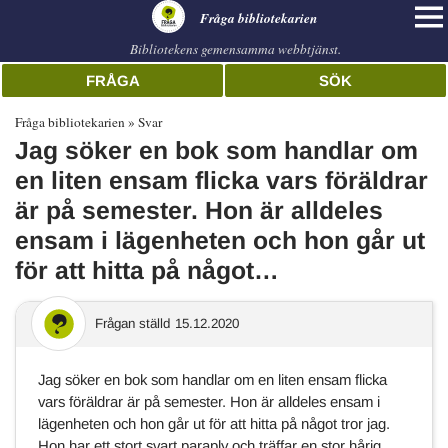
librarian
Fråga bibliotekarien
Bibliotekens gemensamma webbtjänst.
FRÅGA
SÖK
Fråga bibliotekarien
Svar
Jag söker en bok som handlar om
en liten ensam flicka vars föräldrar
är på semester. Hon är alldeles
ensam i lägenheten och hon går ut
för att hitta på något…
Frågan ställd
15.12.2020
Jag söker en bok som handlar om en liten ensam flicka
vars föräldrar är på semester. Hon är alldeles ensam i
lägenheten och hon går ut för att hitta på något tror jag.
Hon har ett stort svart paraply och träffar en stor hårig