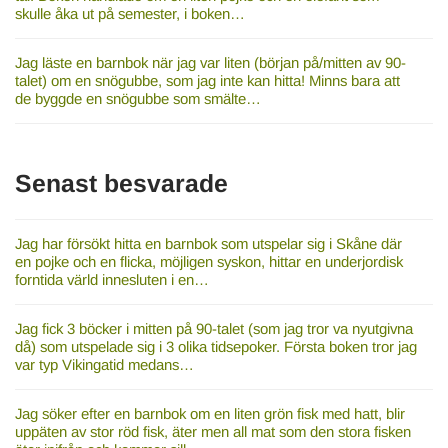
skulle åka ut på semester, i boken…
Jag läste en barnbok när jag var liten (början på/mitten av 90-
talet) om en snögubbe, som jag inte kan hitta! Minns bara att
de byggde en snögubbe som smälte…
Senast besvarade
Jag har försökt hitta en barnbok som utspelar sig i Skåne där
en pojke och en flicka, möjligen syskon, hittar en underjordisk
forntida värld innesluten i en…
Jag fick 3 böcker i mitten på 90-talet (som jag tror va nyutgivna
då) som utspelade sig i 3 olika tidsepoker. Första boken tror jag
var typ Vikingatid medans…
Jag söker efter en barnbok om en liten grön fisk med hatt, blir
uppäten av stor röd fisk, äter men all mat som den stora fisken