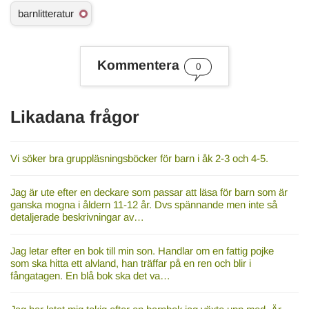
Ä
barnlitteratur
m
n
e
s
Kommentera
0
o
r
d
Likadana frågor
Vi söker bra gruppläsningsböcker för barn i åk 2-3 och 4-5.
Jag är ute efter en deckare som passar att läsa för barn som är
ganska mogna i åldern 11-12 år. Dvs spännande men inte så
detaljerade beskrivningar av…
Jag letar efter en bok till min son. Handlar om en fattig pojke
som ska hitta ett alvland, han träffar på en ren och blir i
fångatagen. En blå bok ska det va…