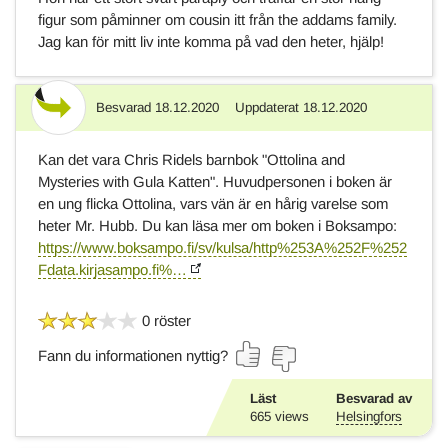
figur som påminner om cousin itt från the addams family.
Jag kan för mitt liv inte komma på vad den heter, hjälp!
Besvarad
18.12.2020
Uppdaterat
18.12.2020
Svar
Kan det vara Chris Ridels barnbok "Ottolina and
Mysteries with Gula Katten". Huvudpersonen i boken är
en ung flicka Ottolina, vars vän är en hårig varelse som
heter Mr. Hubb. Du kan läsa mer om boken i Boksampo:
https://www.boksampo.fi/sv/kulsa/http%253A%252F%252
Fdata.kirjasampo.fi%…
0 röster
Fann du informationen nyttig?
Läst
Besvarad av
665
views
Helsingfors