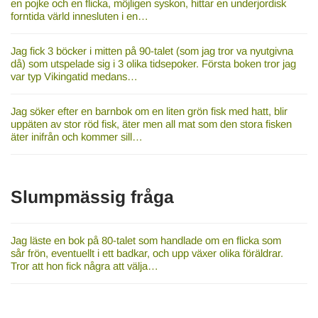
en pojke och en flicka, möjligen syskon, hittar en underjordisk
forntida värld innesluten i en…
Jag fick 3 böcker i mitten på 90-talet (som jag tror va nyutgivna
då) som utspelade sig i 3 olika tidsepoker. Första boken tror jag
var typ Vikingatid medans…
Jag söker efter en barnbok om en liten grön fisk med hatt, blir
uppäten av stor röd fisk, äter men all mat som den stora fisken
äter inifrån och kommer sill…
Slumpmässig fråga
Jag läste en bok på 80-talet som handlade om en flicka som
sår frön, eventuellt i ett badkar, och upp växer olika föräldrar.
Tror att hon fick några att välja…