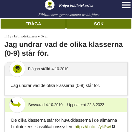
librarian
Fråga bibliotekarien
Bibliotekens gemensamma webbtjänst.
FRÅGA
SÖK
Fråga bibliotekarien
Svar
Jag undrar vad de olika klasserna
(0-9) står för.
Frågan ställd
4.10.2010
Jag undrar vad de olika klasserna (0-9) står för.
Besvarad
4.10.2010
Uppdaterat
22.8.2022
Svar
De olika klasserna står för huvudklasserna i de allmänna
bibliotekens klassifikationssystem
https://finto.fi/ykl/sv/