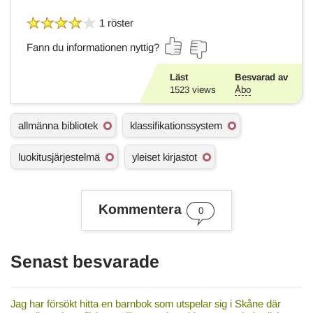
1 röster
Fann du informationen nyttig?
Läst
Besvarad av
1523
views
Åbo
Ä
allmänna bibliotek
klassifikationssystem
m
n
luokitusjärjestelmä
yleiset kirjastot
e
s
o
r
Kommentera
d
0
Senast besvarade
Jag har försökt hitta en barnbok som utspelar sig i Skåne där