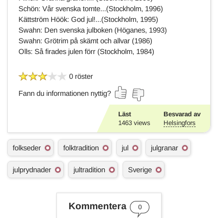
Schön: Vår svenska tomte...(Stockholm, 1996)
Kättström Höök: God jul!...(Stockholm, 1995)
Swahn: Den svenska julboken (Höganes, 1993)
Swahn: Grötrim på skämt och allvar (1986)
Olls: Så firades julen förr (Stockholm, 1984)
0 röster
Fann du informationen nyttig?
Läst
Besvarad av
1463
views
Helsingfors
Ä
folkseder
folktradition
jul
julgranar
m
n
julprydnader
jultradition
Sverige
e
s
o
r
Kommentera
d
0