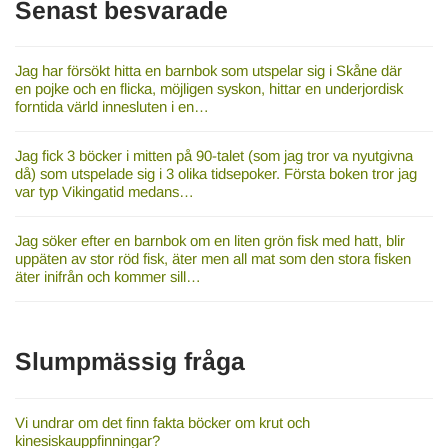
Senast besvarade
Jag har försökt hitta en barnbok som utspelar sig i Skåne där
en pojke och en flicka, möjligen syskon, hittar en underjordisk
forntida värld innesluten i en…
Jag fick 3 böcker i mitten på 90-talet (som jag tror va nyutgivna
då) som utspelade sig i 3 olika tidsepoker. Första boken tror jag
var typ Vikingatid medans…
Jag söker efter en barnbok om en liten grön fisk med hatt, blir
uppäten av stor röd fisk, äter men all mat som den stora fisken
äter inifrån och kommer sill…
Slumpmässig fråga
Vi undrar om det finn fakta böcker om krut och
kinesiskauppfinningar?