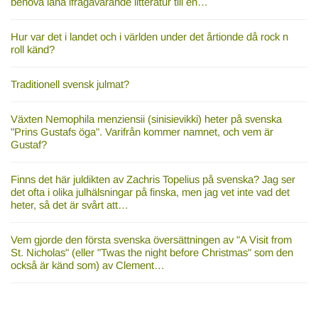
behöva låna ifrågavarande litteratur till en…
Hur var det i landet och i världen under det årtionde då rock n
roll känd?
Traditionell svensk julmat?
Växten Nemophila menziensii (sinisievikki) heter på svenska
"Prins Gustafs öga". Varifrån kommer namnet, och vem är
Gustaf?
Finns det här juldikten av Zachris Topelius på svenska? Jag ser
det ofta i olika julhälsningar på finska, men jag vet inte vad det
heter, så det är svårt att…
Vem gjorde den första svenska översättningen av "A Visit from
St. Nicholas" (eller "Twas the night before Christmas" som den
också är känd som) av Clement…