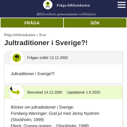
librarian
Fråga bibliotekarien
Bibliotekens gemensamma webbtjänst.
FRÅGA
SÖK
Fråga bibliotekarien
Svar
Jultraditioner i Sverige?!
Frågan ställd
13.12.2000
Jultraditioner i Sverige?!
Besvarad
14.12.2000
Uppdaterat
1.6.2020
Svar
Böcker om jultradiotioner i Sverige:
Forsberg-Warringer: God jul med Jenny Nyström
(Stockholm, 1999)
Flinck: Granna granen... (Stockholm, 1998)