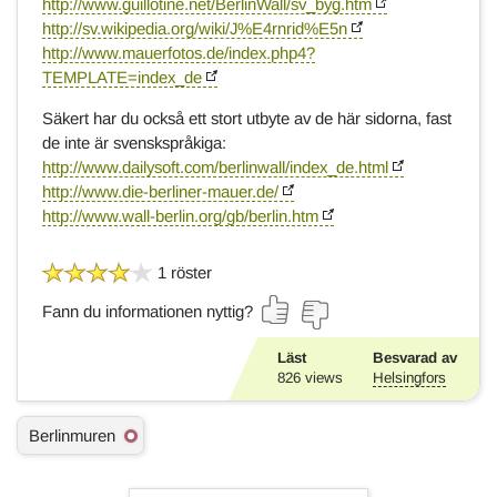
http://www.guillotine.net/BerlinWall/sv_byg.htm
http://sv.wikipedia.org/wiki/J%E4rnrid%E5n
http://www.mauerfotos.de/index.php4?
TEMPLATE=index_de
Säkert har du också ett stort utbyte av de här sidorna, fast
de inte är svenskspråkiga:
http://www.dailysoft.com/berlinwall/index_de.html
http://www.die-berliner-mauer.de/
http://www.wall-berlin.org/gb/berlin.htm
1 röster
Fann du informationen nyttig?
Läst
Besvarad av
826
views
Helsingfors
Ä
Berlinmuren
m
n
e