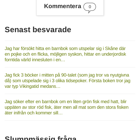
s
Kommentera
0
o
r
d
Senast besvarade
Jag har försökt hitta en barnbok som utspelar sig i Skåne där
en pojke och en flicka, möjligen syskon, hittar en underjordisk
forntida värld innesluten i en…
Jag fick 3 böcker i mitten på 90-talet (som jag tror va nyutgivna
då) som utspelade sig i 3 olika tidsepoker. Första boken tror jag
var typ Vikingatid medans…
Jag söker efter en barnbok om en liten grön fisk med hatt, blir
uppäten av stor röd fisk, äter men all mat som den stora fisken
äter inifrån och kommer sill…
Slumpmässig fråga