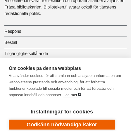
Biblioteken.fi svarar för tekniken och upprätthållandet av tjänsten
Fråga bibliotekarien. Biblioteken.fi svarar också för tjänstens
redaktionella politik.
Respons
Beställ
Tillgänglighetsutlåtande
Dataskydd och registerbeskrivningar
Om cookies på denna webbplats
Vi använder cookies för att samla in och analysera information om
Länkbiblioteket
webbplatsens prestanda och användning, för att förbättra
funktioner kopplade till sociala medier och för att förbättra och
anpassa innehåll och annonser.
Läs mer
Inställningar för cookies
Godkänn nödvändiga kakor