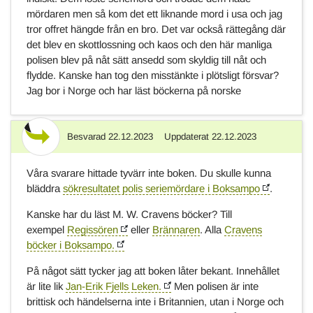
mördaren men så kom det ett liknande mord i usa och jag
tror offret hängde från en bro. Det var också rättegång där
det blev en skottlossning och kaos och den här manliga
polisen blev på nåt sätt ansedd som skyldig till nåt och
flydde. Kanske han tog den misstänkte i plötsligt försvar?
Jag bor i Norge och har läst böckerna på norske
Besvarad
22.12.2023
Uppdaterat
22.12.2023
Svar
Våra svarare hittade tyvärr inte boken. Du skulle kunna
bläddra
sökresultatet polis seriemördare i Boksampo
.
Kanske har du läst M. W. Cravens böcker? Till
exempel
Regissören
eller
Brännaren
. Alla
Cravens
böcker i Boksampo.
På något sätt tycker jag att boken låter bekant. Innehållet
är lite lik
Jan-Erik Fjells Leken.
Men polisen är inte
brittisk och händelserna inte i Britannien, utan i Norge och