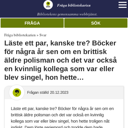
librarian
Fråga bibliotekarien
Bibliotekens gemensamma webbtjänst.
FRÅGA
SÖK
Fråga bibliotekarien
Svar
Läste ett par, kanske tre? Böcker
för några år sen om en brittisk
äldre polisman och det var också
en kvinnlig kollega som var eller
blev singel, hon hette…
Frågan ställd
20.12.2023
Läste ett par, kanske tre? Böcker för några år sen om en
brittisk äldre polisman och det var också en kvinnlig
kollega som var eller blev singel, hon hette troligen nåt
indiskt. Dem löste seriemord och trodde dem hade