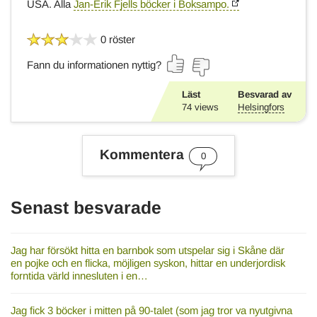
USA. Alla
Jan-Erik Fjells böcker i Boksampo.
0 röster
Fann du informationen nyttig?
Läst
Besvarad av
74
views
Helsingfors
Kommentera
0
Senast besvarade
Jag har försökt hitta en barnbok som utspelar sig i Skåne där
en pojke och en flicka, möjligen syskon, hittar en underjordisk
forntida värld innesluten i en…
Jag fick 3 böcker i mitten på 90-talet (som jag tror va nyutgivna