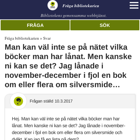
librarian
Fråga bibliotekarien
Bibliotekens gemensamma webbtjänst.
FRÅGA
SÖK
Fråga bibliotekarien
Svar
Man kan väl inte se på nätet vilka
böcker man har lånat. Men kanske
ni kan se det? Jag lånade i
november-december i fjol en bok
om eller flera om silversmide…
Frågan ställd
10.3.2017
Hej. Man kan väl inte se på nätet vilka böcker man har
lånat. Men kanske ni kan se det? Jag lånade i november-
december i fjol en bok om eller flera om silversmide och
dylikt. Kan jag få en lista på dem?