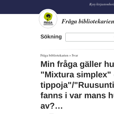
librarian
Kysy kirjastonhoi
Fråga bibliotekarie
Sökning
Fråga bibliotekarien
Svar
Min fråga gäller 
"Mixtura simplex"
tippoja"/"Ruusunt
fanns i var mans h
av?…