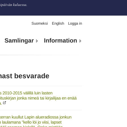
kipäivän kuluessa.
Suomeksi
English
Logga in
Samlingar
Information
nast besvarade
 2010-2015 välillä luin lasten
uskirjan jonka nimeä tai kirjailijaa en enää
a.
erran kuullut Lapin alueradiossa jonkun
 laulamana "kello löi jo viisi, lapset