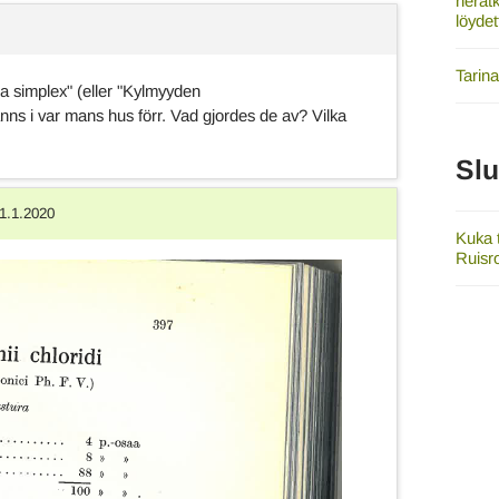
herät
löydet
Tarin
a simplex" (eller "Kylmyyden
anns i var mans hus förr. Vad gjordes de av? Vilka
Sl
1.1.2020
Kuka 
Ruisr