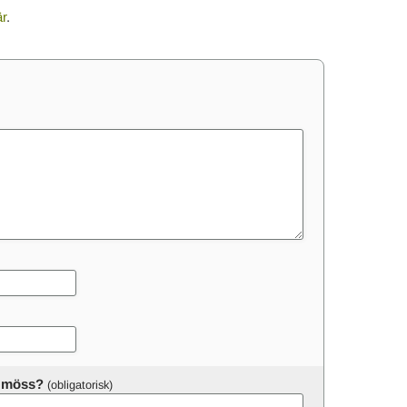
är
.
er möss?