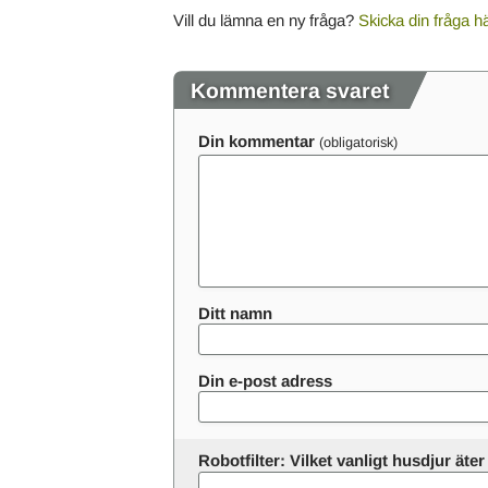
o
Vill du lämna en ny fråga?
Skicka din fråga h
r
d
Kommentera svaret
Din kommentar
Ditt namn
Din e-post adress
Robotfilter: Vilket vanligt husdjur ät