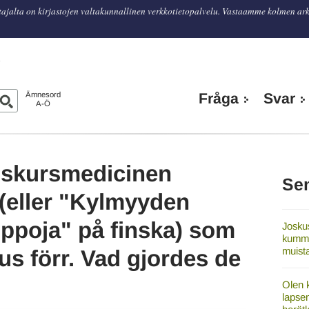
tajalta on kirjastojen valtakunnallinen verkkotietopalvelu. Vastaamme kolmen ar
n
Ämnesord
Fråga
Svar
A-Ö
huskursmedicinen
Se
 (eller "Kylmyyden
ippoja" på finska) som
Joskus
kummit
muist
us förr. Vad gjordes de
Olen k
lapsen