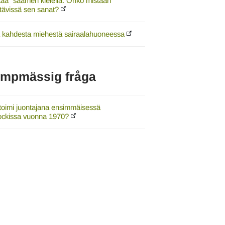
kää" saamen kielellä. Onko mistään
tävissä sen sanat?
a kahdesta miehestä sairaalahuoneessa
umpmässig fråga
toimi juontajana ensimmäisessä
ockissa vuonna 1970?