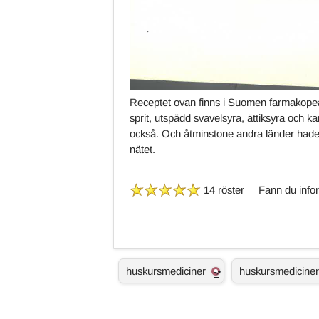
Receptet ovan finns i Suomen farmakopea 6
sprit, utspädd svavelsyra, ättiksyra och ka
också. Och åtminstone andra länder hade ol
nätet.
14 röster
Fann du infor
Ä
huskursmediciner
huskursmediciner
m
n
e
s