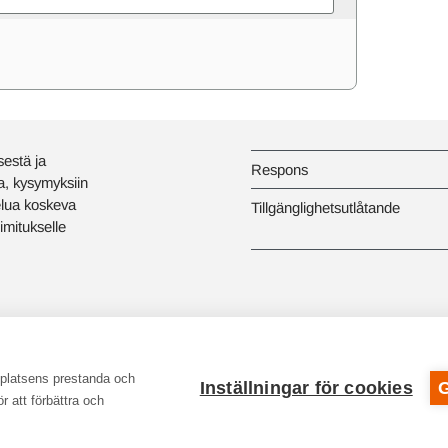
sestä ja
Respons
a, kysymyksiin
elua koskeva
Tillgänglighetsutlåtande
imitukselle
bplatsens prestanda och
Inställningar för cookies
r att förbättra och