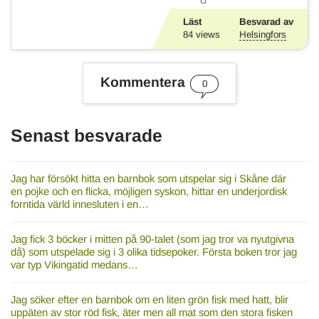
Läst
Besvarad av
84
views
Helsingfors
Kommentera
0
Senast besvarade
Jag har försökt hitta en barnbok som utspelar sig i Skåne där
en pojke och en flicka, möjligen syskon, hittar en underjordisk
forntida värld innesluten i en…
Jag fick 3 böcker i mitten på 90-talet (som jag tror va nyutgivna
då) som utspelade sig i 3 olika tidsepoker. Första boken tror jag
var typ Vikingatid medans…
Jag söker efter en barnbok om en liten grön fisk med hatt, blir
uppäten av stor röd fisk, äter men all mat som den stora fisken