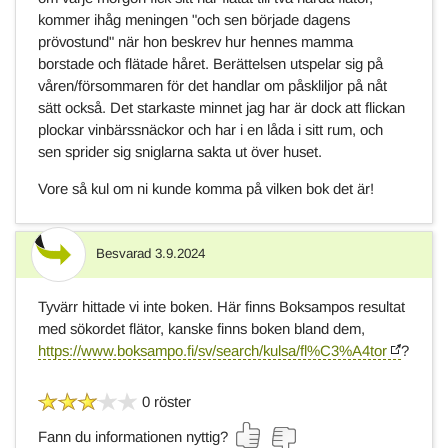
kommer ihåg meningen "och sen började dagens
prövostund" när hon beskrev hur hennes mamma
borstade och flätade håret. Berättelsen utspelar sig på
våren/försommaren för det handlar om påskliljor på nåt
sätt också. Det starkaste minnet jag har är dock att flickan
plockar vinbärssnäckor och har i en låda i sitt rum, och
sen sprider sig sniglarna sakta ut över huset.
Vore så kul om ni kunde komma på vilken bok det är!
Besvarad
3.9.2024
Svar
Tyvärr hittade vi inte boken. Här finns Boksampos resultat
med sökordet flätor, kanske finns boken bland dem,
https://www.boksampo.fi/sv/search/kulsa/fl%C3%A4tor
?
0 röster
Fann du informationen nyttig?