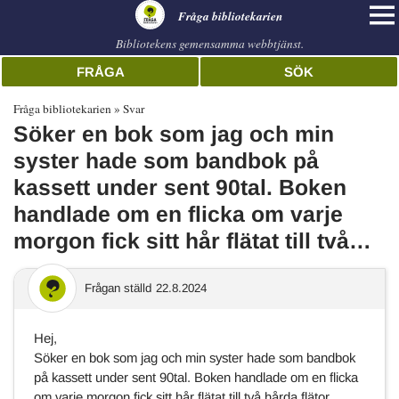
librarian
Fråga bibliotekarien
Bibliotekens gemensamma webbtjänst.
FRÅGA
SÖK
Fråga bibliotekarien
Svar
Söker en bok som jag och min
syster hade som bandbok på
kassett under sent 90tal. Boken
handlade om en flicka om varje
morgon fick sitt hår flätat till två…
Frågan ställd
22.8.2024
Hej,
Söker en bok som jag och min syster hade som bandbok
på kassett under sent 90tal. Boken handlade om en flicka
om varje morgon fick sitt hår flätat till två hårda flätor,