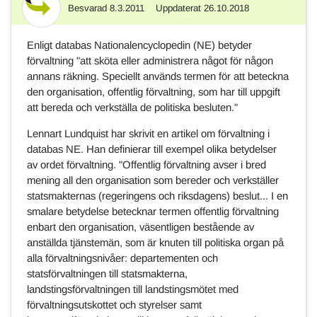
Besvarad
8.3.2011
Uppdaterat
26.10.2018
Svar
Enligt databas Nationalencyclopedin (NE) betyder
förvaltning "att sköta eller administrera något för någon
annans räkning. Speciellt används termen för att beteckna
den organisation, offentlig förvaltning, som har till uppgift
att bereda och verkställa de politiska besluten."
Lennart Lundquist har skrivit en artikel om förvaltning i
databas NE. Han definierar till exempel olika betydelser
av ordet förvaltning. "Offentlig förvaltning avser i bred
mening all den organisation som bereder och verkställer
statsmakternas (regeringens och riksdagens) beslut... I en
smalare betydelse betecknar termen offentlig förvaltning
enbart den organisation, väsentligen bestående av
anställda tjänstemän, som är knuten till politiska organ på
alla förvaltningsnivåer: departementen och
statsförvaltningen till statsmakterna,
landstingsförvaltningen till landstingsmötet med
förvaltningsutskottet och styrelser samt