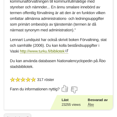
kommunalförvaltningen till kommunfullmäktige med
styrelser och nämnder... En ännu smalare innebörd av
termen offentlig förvaltning är att den är en funktion vilken
omfattar allmänna administrations- och ledningsuppgifter
som primärt ombesörjs av tjänstemän (termen är då
närmast synonym med administration)."
Lennart Lundquist har också skrivit boken Förvaltning, stat
och samhälle (2006). Du kan kolla beståndsuppgifter i
Vaski
http://www.turku.fi/bibliotek
Du kan använda databasen Nationalencyclopedin på Åbo
stadsbibliotek.
317 röster
Fann du informationen nyttig?
Läst
Besvarad av
23255
views
Åbo
Ä