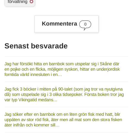
förvaltning
m
n
e
s
Kommentera
0
o
r
d
Senast besvarade
Jag har försökt hitta en barnbok som utspelar sig i Skåne där
en pojke och en flicka, möjligen syskon, hittar en underjordisk
forntida värld innesluten i en…
Jag fick 3 böcker i mitten på 90-talet (som jag tror va nyutgivna
då) som utspelade sig i 3 olika tidsepoker. Första boken tror jag
var typ Vikingatid medans…
Jag söker efter en barnbok om en liten grön fisk med hatt, blir
uppäten av stor röd fisk, äter men all mat som den stora fisken
äter inifrån och kommer sill…