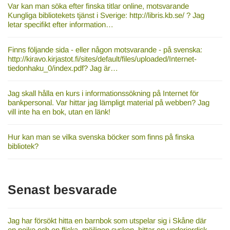
Var kan man söka efter finska titlar online, motsvarande
Kungliga bibliotekets tjänst i Sverige: http://libris.kb.se/ ? Jag
letar specifikt efter information…
Finns följande sida - eller någon motsvarande - på svenska:
http://kiravo.kirjastot.fi/sites/default/files/uploaded/Internet-
tiedonhaku_0/index.pdf? Jag är…
Jag skall hålla en kurs i informationssökning på Internet för
bankpersonal. Var hittar jag lämpligt material på webben? Jag
vill inte ha en bok, utan en länk!
Hur kan man se vilka svenska böcker som finns på finska
bibliotek?
Senast besvarade
Jag har försökt hitta en barnbok som utspelar sig i Skåne där
en pojke och en flicka, möjligen syskon, hittar en underjordisk