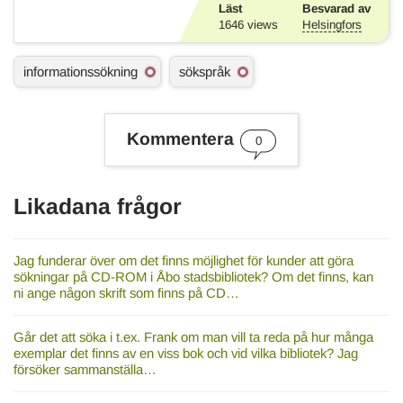
Läst
Besvarad av
1646
views
Helsingfors
Ä
informationssökning
sökspråk
m
n
e
s
Kommentera
0
o
r
d
Likadana frågor
Jag funderar över om det finns möjlighet för kunder att göra
sökningar på CD-ROM i Åbo stadsbibliotek? Om det finns, kan
ni ange någon skrift som finns på CD…
Går det att söka i t.ex. Frank om man vill ta reda på hur många
exemplar det finns av en viss bok och vid vilka bibliotek? Jag
försöker sammanställa…