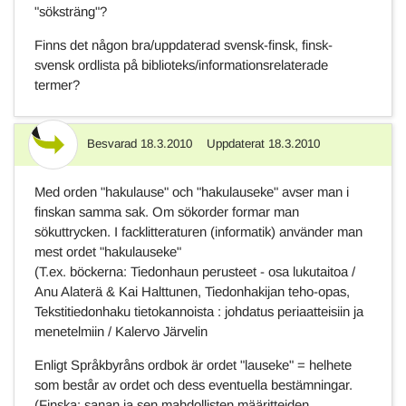
"söksträng"?
Finns det någon bra/uppdaterad svensk-finsk, finsk-
svensk ordlista på biblioteks/informationsrelaterade
termer?
Besvarad
18.3.2010
Uppdaterat
18.3.2010
Svar
Med orden "hakulause" och "hakulauseke" avser man i
finskan samma sak. Om sökorder formar man
sökuttrycken. I facklitteraturen (informatik) använder man
mest ordet "hakulauseke"
(T.ex. böckerna: Tiedonhaun perusteet - osa lukutaitoa /
Anu Alaterä & Kai Halttunen, Tiedonhakijan teho-opas,
Tekstitiedonhaku tietokannoista : johdatus periaatteisiin ja
menetelmiin / Kalervo Järvelin
Enligt Språkbyråns ordbok är ordet "lauseke" = helhete
som består av ordet och dess eventuella bestämningar.
(Finska: sanan ja sen mahdollisten määritteiden