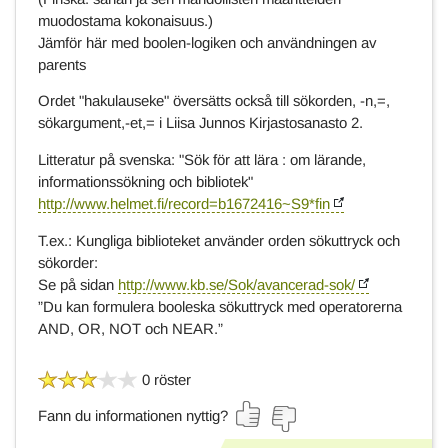
muodostama kokonaisuus.)
Jämför här med boolen-logiken och användningen av
parents
Ordet "hakulauseke" översätts också till sökorden, -n,=,
sökargument,-et,= i Liisa Junnos Kirjastosanasto 2.
Litteratur på svenska: "Sök för att lära : om lärande,
informationssökning och bibliotek"
http://www.helmet.fi/record=b1672416~S9*fin
T.ex.: Kungliga biblioteket använder orden sökuttryck och
sökorder:
Se på sidan
http://www.kb.se/Sok/avancerad-sok/
”Du kan formulera booleska sökuttryck med operatorerna
AND, OR, NOT och NEAR.”
0 röster
Fann du informationen nyttig?