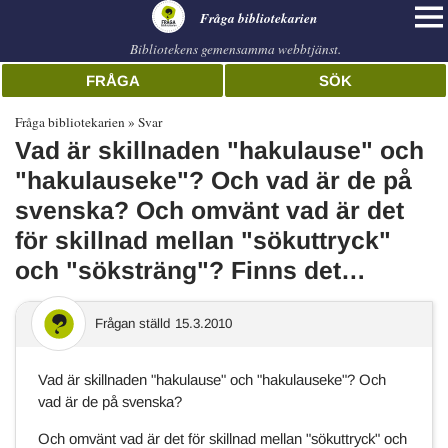
librarian
Fråga bibliotekarien
Bibliotekens gemensamma webbtjänst.
FRÅGA
SÖK
Fråga bibliotekarien
Svar
Vad är skillnaden "hakulause" och
"hakulauseke"? Och vad är de på
svenska? Och omvänt vad är det
för skillnad mellan "sökuttryck"
och "söksträng"? Finns det…
Frågan ställd
15.3.2010
Vad är skillnaden "hakulause" och "hakulauseke"? Och
vad är de på svenska?
Och omvänt vad är det för skillnad mellan "sökuttryck" och