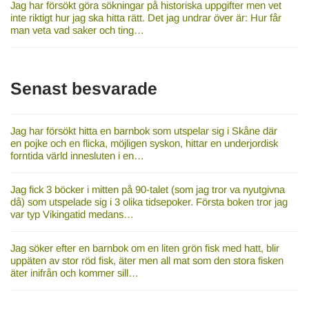
Jag har försökt göra sökningar på historiska uppgifter men vet
inte riktigt hur jag ska hitta rätt. Det jag undrar över är: Hur får
man veta vad saker och ting…
Senast besvarade
Jag har försökt hitta en barnbok som utspelar sig i Skåne där
en pojke och en flicka, möjligen syskon, hittar en underjordisk
forntida värld innesluten i en…
Jag fick 3 böcker i mitten på 90-talet (som jag tror va nyutgivna
då) som utspelade sig i 3 olika tidsepoker. Första boken tror jag
var typ Vikingatid medans…
Jag söker efter en barnbok om en liten grön fisk med hatt, blir
uppäten av stor röd fisk, äter men all mat som den stora fisken
äter inifrån och kommer sill…