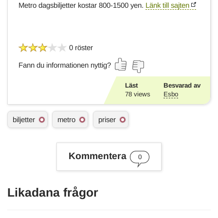
Metro dagsbiljetter kostar 800-1500 yen.
Länk till sajten
0 röster
Fann du informationen nyttig?
Läst
Besvarad av
78
views
Esbo
Ä
biljetter
metro
priser
m
n
e
s
Kommentera
0
o
r
d
Likadana frågor