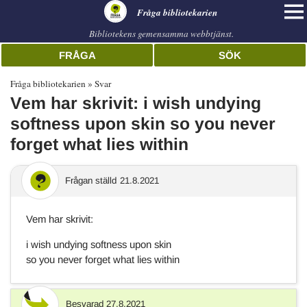
librarian
Fråga bibliotekarien
Bibliotekens gemensamma webbtjänst.
FRÅGA
SÖK
Fråga bibliotekarien
Svar
Vem har skrivit: i wish undying
softness upon skin so you never
forget what lies within
Frågan ställd
21.8.2021
Vem har skrivit:
i wish undying softness upon skin
so you never forget what lies within
Besvarad
27.8.2021