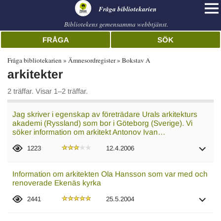
librarian
Fråga bibliotekarien
Bibliotekens gemensamma webbtjänst.
FRÅGA
SÖK
Fråga bibliotekarien
Ämnesordregister
Bokstav A
arkitekter
2 träffar. Visar 1–2 träffar.
Jag skriver i egenskap av företrädare Urals arkitekturs
akademi (Ryssland) som bor i Göteborg (Sverige). Vi
söker information om arkitekt Antonov Ivan…
1223
12.4.2006
Information om arkitekten Ola Hansson som var med och
renoverade Ekenäs kyrka
2441
25.5.2004