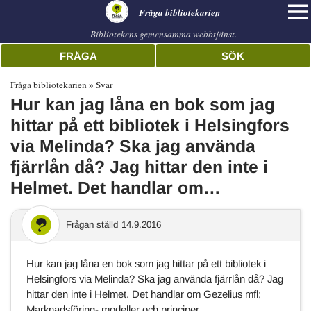
librarian
Fråga bibliotekarien
Bibliotekens gemensamma webbtjänst.
FRÅGA
SÖK
Fråga bibliotekarien
Svar
Hur kan jag låna en bok som jag
hittar på ett bibliotek i Helsingfors
via Melinda? Ska jag använda
fjärrlån då? Jag hittar den inte i
Helmet. Det handlar om…
Frågan ställd
14.9.2016
Hur kan jag låna en bok som jag hittar på ett bibliotek i
Helsingfors via Melinda? Ska jag använda fjärrlån då? Jag
hittar den inte i Helmet. Det handlar om Gezelius mfl;
Marknadsföring- modeller och principer.