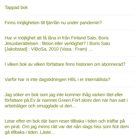
Tappad bok
Finns möjligheten till fjärrlån nu under pandemin?
Har vi möjlighet att få låna in från Finland Salo, Boris
Jesusberättelsen : fiktion eller verklighet? / Boris Salo
[Jakobstad] : ViBoSa, 2010 (Vasa : Fram) …
I vilken bok av vilken författare finns historien om abonnerad?
Varför har ni inte dagstidningen HBL i er internätlista?
Jag söker en bok som jag inte kommer ihåg varken titel eller
författare på.Ev är namnet Green.Förf.skrev den när han satt i
arbetsläger och smugglade ut den…
Letar efter en bok där barn reser tillbaka i tiden och träffar på
en pirat. Om jag minns rätt var det nån slags hiss som fick dem
gå tillbaka i tiden. Läste…