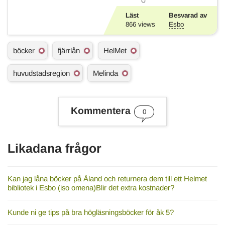
Läst
Besvarad av
866
views
Esbo
Ä
böcker
fjärrlån
HelMet
m
n
huvudstadsregion
Melinda
e
s
o
r
Kommentera
d
0
Likadana frågor
Kan jag låna böcker på Åland och returnera dem till ett Helmet
bibliotek i Esbo (iso omena)Blir det extra kostnader?
Kunde ni ge tips på bra högläsningsböcker för åk 5?