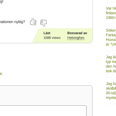
ig!
Var hi
finla
1960-t
ationen nyttig?
Söker 
Läst
Besvarad av
Fantas
1588
views
Helsingfors
Huvud
är "Ul
Jag lä
typ me
den ha
bok d
är
.
Jag h
skolbi
00-tal
mycke