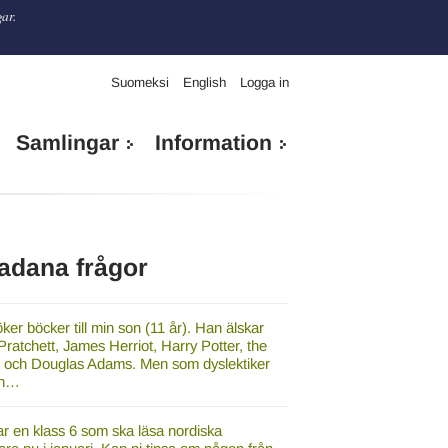
gar.
Suomeksi
English
Logga in
Samlingar
Information
adana frågor
ker böcker till min son (11 år). Han älskar
Pratchett, James Herriot, Harry Potter, the
t och Douglas Adams. Men som dyslektiker
han…
r en klass 6 som ska läsa nordiska