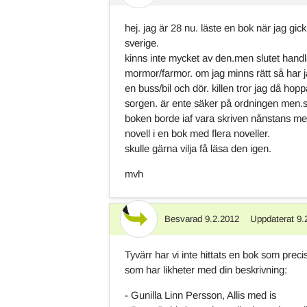
hej. jag är 28 nu. läste en bok när jag gic
sverige.
kinns inte mycket av den.men slutet handlar
mormor/farmor. om jag minns rätt så har jag
en buss/bil och dör. killen tror jag då h
sorgen. är ente säker på ordningen men.sen
boken borde iaf vara skriven nånstans mell
novell i en bok med flera noveller.
skulle gärna vilja få läsa den igen.
mvh
Besvarad
9.2.2012
Uppdaterat
9.
Svar
Tyvärr har vi inte hittats en bok som prec
som har likheter med din beskrivning:
- Gunilla Linn Persson, Allis med is