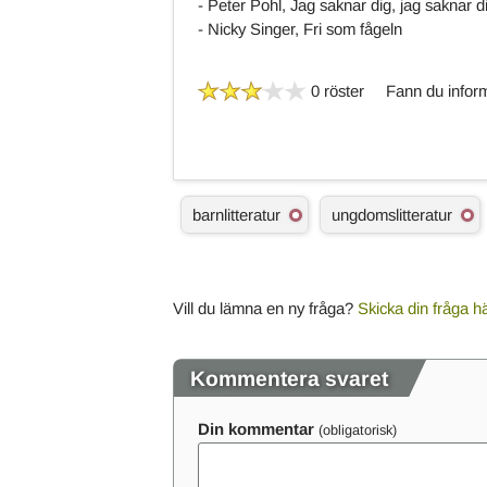
- Peter Pohl, Jag saknar dig, jag saknar d
- Nicky Singer, Fri som fågeln
0 röster
Fann du inform
Ä
barnlitteratur
ungdomslitteratur
m
n
e
s
o
Vill du lämna en ny fråga?
Skicka din fråga h
r
d
Kommentera svaret
Din kommentar