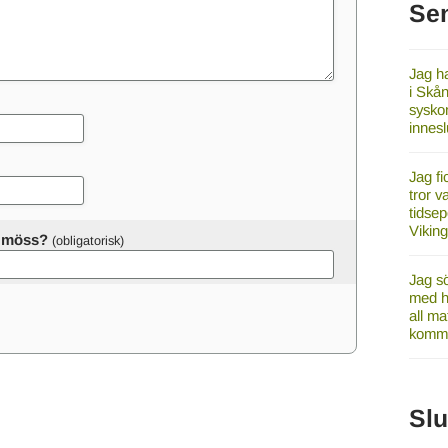
Se
Jag ha
i Skån
syskon
innes
Jag fi
tror v
tidsep
Vikin
er möss?
Jag sö
med ha
all ma
komme
Sl