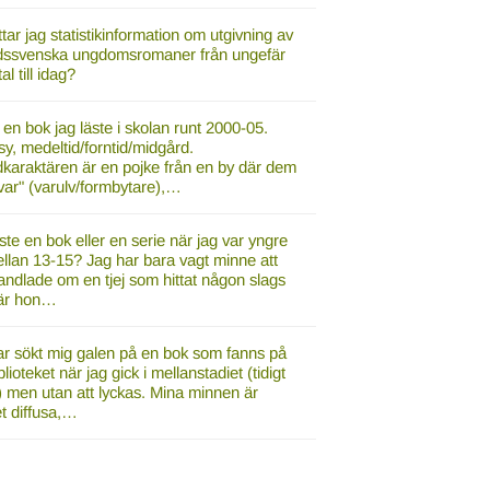
ttar jag statistikinformation om utgivning av
ndssvenska ungdomsromaner från ungefär
al till idag?
en bok jag läste i skolan runt 2000-05.
y, medeltid/forntid/midgård.
karaktären är en pojke från en by där dem
var" (varulv/formbytare),…
ste en bok eller en serie när jag var yngre
llan 13-15? Jag har bara vagt minne att
ndlade om en tjej som hittat någon slags
är hon…
ar sökt mig galen på en bok som fanns på
blioteket när jag gick i mellanstadiet (tidigt
) men utan att lyckas. Mina minnen är
t diffusa,…