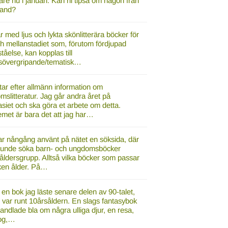
tare nu i januari. Kan ni tipsa om någon från
land?
ar med ljus och lykta skönlitterära böcker för
h mellanstadiet som, förutom fördjupad
ståelse, kan kopplas till
övergripande/tematisk…
tar efter allmänn information om
slitteratur. Jag går andra året på
siet och ska göra et arbete om detta.
emet är bara det att jag har…
ar nångång använt på nätet en söksida, där
unde söka barn- och ungdomsböcker
 åldersgrupp. Alltså vilka böcker som passar
lken ålder. På…
en bok jag läste senare delen av 90-talet,
 var runt 10årsåldern. En slags fantasybok
ndlade bla om några ulliga djur, en resa,
og,…