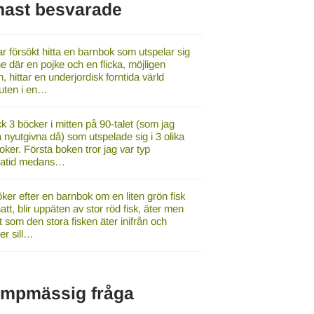
nast besvarade
r försökt hitta en barnbok som utspelar sig
e där en pojke och en flicka, möjligen
, hittar en underjordisk forntida värld
luten i en…
ck 3 böcker i mitten på 90-talet (som jag
a nyutgivna då) som utspelade sig i 3 olika
oker. Första boken tror jag var typ
gatid medans…
ker efter en barnbok om en liten grön fisk
tt, blir uppäten av stor röd fisk, äter men
t som den stora fisken äter inifrån och
r sill…
umpmässig fråga