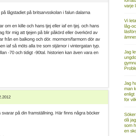
förfat
varje 
k på lågstadiet på britsarvsskolan i falun dalarna
Vi let
 om en kille och hans tjej eller iaf en tjej. och hans
låg-oc
läsför
 för mig att tjejen på blir påkörd eller överkörd av
ämnes
oppar från en balkong och dör. mormorn/farmorn dör av
 iaf så möts alla tre som stjärnor i vintergatan typ.
Jag le
an -70 och tidigt -90tal. historien kan även vara en
ungdom
gymna
Probl
Jag h
man k
enligt
2.2012
för vi
is svarar på din framställning. Här finns några böcker
Söker 
då jag
som ha
en sk