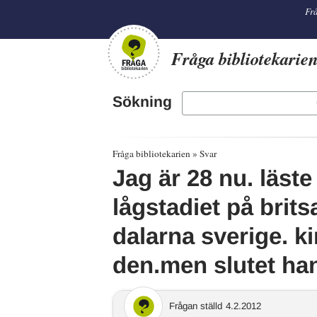
librarian
Frå
Fråga bibliotekarie
Sökning
Fråga bibliotekarien
Svar
Jag är 28 nu. läste
lågstadiet på brits
dalarna sverige. k
den.men slutet ha
Frågan ställd
4.2.2012