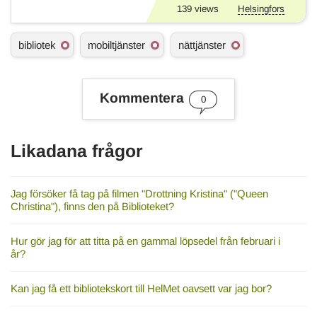
139
views
Helsingfors
Ä
bibliotek
mobiltjänster
nättjänster
m
n
e
s
Kommentera
0
o
r
d
Likadana frågor
Jag försöker få tag på filmen "Drottning Kristina" ("Queen
Christina"), finns den på Biblioteket?
Hur gör jag för att titta på en gammal löpsedel från februari i
år?
Kan jag få ett bibliotekskort till HelMet oavsett var jag bor?