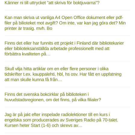
Känner ni till uttrycket "att skriva för boktjuvarna"?
Kan man skriva ut vanliga A4 Open Office dokument eller pdf-
filer på bilioteket mot avgift? Om inte, var kan jag göra det? Min
printer är trasig. mvh. Bo
Finns det eller har funnits ett projekt i Finland där bibliotekarier
eller biblioteksanställda arbetade professionellt med att
förbättra kvaliteten på…
Skull vilja hitta artiklar om en eller flere personer i olika
tidskrifter t.ex. kauppalehti, hbl, hs osv. Har fått en uppfatning
att man skulle kunna få från…
Finns det svenska bokcirklar på biblioteken i
huvudstadsregionen, om det finns, på vilka filialer?
Jag är på jakt efter inspelade radiolektioner till en kurs i
engelska som producerades av Sveriges Radio på 70-talet.
Kursen heter Start (1-6) och skrevs av…