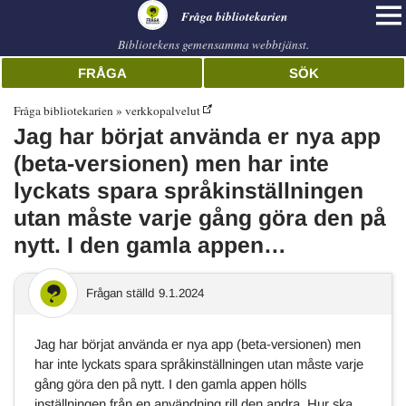
librarian
Fråga bibliotekarien
Bibliotekens gemensamma webbtjänst.
FRÅGA
SÖK
Fråga bibliotekarien
verkkopalvelut
Jag har börjat använda er nya app
(beta-versionen) men har inte
lyckats spara språkinställningen
utan måste varje gång göra den på
nytt. I den gamla appen…
Frågan ställd
9.1.2024
Jag har börjat använda er nya app (beta-versionen) men
har inte lyckats spara språkinställningen utan måste varje
gång göra den på nytt. I den gamla appen hölls
inställningen från en användning rill den andra. Hur ska