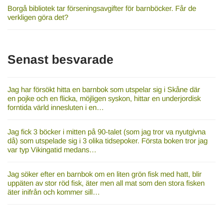
Borgå bibliotek tar förseningsavgifter för barnböcker. Får de
verkligen göra det?
Senast besvarade
Jag har försökt hitta en barnbok som utspelar sig i Skåne där
en pojke och en flicka, möjligen syskon, hittar en underjordisk
forntida värld innesluten i en…
Jag fick 3 böcker i mitten på 90-talet (som jag tror va nyutgivna
då) som utspelade sig i 3 olika tidsepoker. Första boken tror jag
var typ Vikingatid medans…
Jag söker efter en barnbok om en liten grön fisk med hatt, blir
uppäten av stor röd fisk, äter men all mat som den stora fisken
äter inifrån och kommer sill…