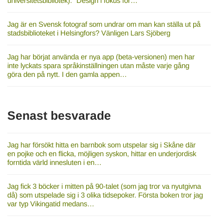
universitetsbibliotek): "Design i fokus för…
Jag är en Svensk fotograf som undrar om man kan ställa ut på
stadsbiblioteket i Helsingfors? Vänligen Lars Sjöberg
Jag har börjat använda er nya app (beta-versionen) men har
inte lyckats spara språkinställningen utan måste varje gång
göra den på nytt. I den gamla appen…
Senast besvarade
Jag har försökt hitta en barnbok som utspelar sig i Skåne där
en pojke och en flicka, möjligen syskon, hittar en underjordisk
forntida värld innesluten i en…
Jag fick 3 böcker i mitten på 90-talet (som jag tror va nyutgivna
då) som utspelade sig i 3 olika tidsepoker. Första boken tror jag
var typ Vikingatid medans…