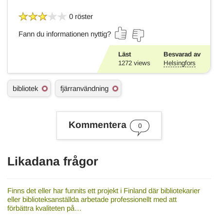
0 röster
Fann du informationen nyttig?
Läst
Besvarad av
1272
views
Helsingfors
Ä
bibliotek
fjärranvändning
m
n
e
s
Kommentera
0
o
r
d
Likadana frågor
Finns det eller har funnits ett projekt i Finland där bibliotekarier
eller biblioteksanställda arbetade professionellt med att
förbättra kvaliteten på…