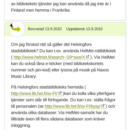
av bibliotekets tjänster jag kan använda då jag inte är i
Finland men hemma i Frankrike.
Besvarad
13.9.2010
Uppdaterat
13.9.2010
Svar
Om jag förstod rätt så gäller det Helsingfors
stadsbibliotek? Du kan t.ex. använda HelMet-nätbibliotek
(
http://www.helmet.fi/search~S9*swe/X
). Via HelMet
kan du också låna e-böcker (med bibliotekskortets
nummer och pin-kod) eller lyssna på musik på Naxos
Music Library.
På Helsingfors stadsbiblioteks hemsida (
http://www.lib.hel.fi/sv-FI/
)kan du kolla vilka ytterligare
tjänster som står till förfogande. Du kan t.ex. ställa frågor
till personalen (se
http://www.lib.hel.fi/sv-FI/kysy/
) och
använda olika databaser. Via HelMet-samsök har du
tillträde även till flera sådana databaser som kräver
inloggning.