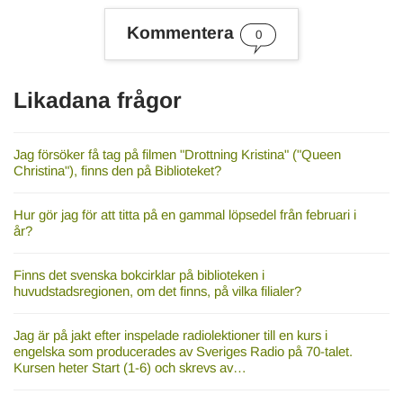
e
s
Kommentera
0
o
r
d
Likadana frågor
Jag försöker få tag på filmen "Drottning Kristina" ("Queen
Christina"), finns den på Biblioteket?
Hur gör jag för att titta på en gammal löpsedel från februari i
år?
Finns det svenska bokcirklar på biblioteken i
huvudstadsregionen, om det finns, på vilka filialer?
Jag är på jakt efter inspelade radiolektioner till en kurs i
engelska som producerades av Sveriges Radio på 70-talet.
Kursen heter Start (1-6) och skrevs av…