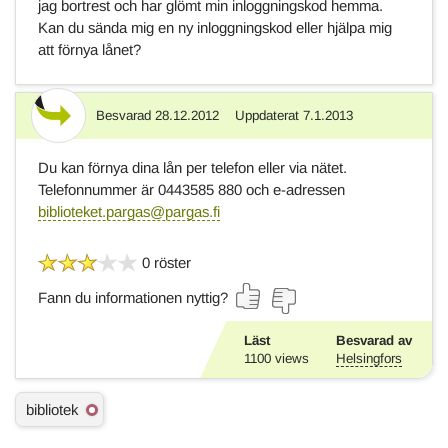
jag bortrest och har glömt min inloggningskod hemma.
Kan du sända mig en ny inloggningskod eller hjälpa mig
att förnya lånet?
Besvarad
28.12.2012
Uppdaterat
7.1.2013
Svar
Du kan förnya dina lån per telefon eller via nätet.
Telefonnummer är 0443585 880 och e-adressen
biblioteket.pargas@pargas.fi
0 röster
Fann du informationen nyttig?
Läst
Besvarad av
1100
views
Helsingfors
Ä
bibliotek
m
n