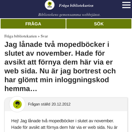
librarian
Fråga bibliotekarien
Bibliotekens gemensamma webbtjänst.
FRÅGA
SÖK
Fråga bibliotekarien
Svar
Jag lånade två mopedböcker i
slutet av november. Hade för
avsikt att förnya dem här via er
web sida. Nu är jag bortrest och
har glömt min inloggningskod
hemma…
Frågan ställd
20.12.2012
Hej! Jag lånade två mopedböcker i slutet av november.
Hade för avsikt att förnya dem här via er web sida. Nu är