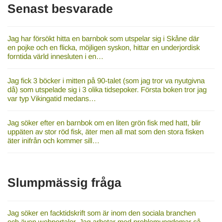
Senast besvarade
Jag har försökt hitta en barnbok som utspelar sig i Skåne där
en pojke och en flicka, möjligen syskon, hittar en underjordisk
forntida värld innesluten i en…
Jag fick 3 böcker i mitten på 90-talet (som jag tror va nyutgivna
då) som utspelade sig i 3 olika tidsepoker. Första boken tror jag
var typ Vikingatid medans…
Jag söker efter en barnbok om en liten grön fisk med hatt, blir
uppäten av stor röd fisk, äter men all mat som den stora fisken
äter inifrån och kommer sill…
Slumpmässig fråga
Jag söker en facktidskrift som är inom den sociala branchen
och även webportaler. Jag arbetar med problemungdomar så