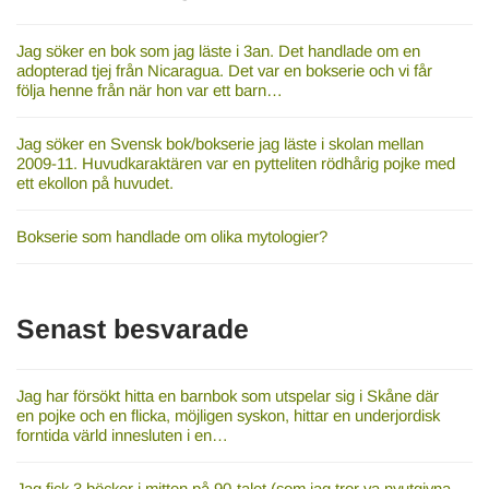
Jag söker en bok som jag läste i 3an. Det handlade om en
adopterad tjej från Nicaragua. Det var en bokserie och vi får
följa henne från när hon var ett barn…
Jag söker en Svensk bok/bokserie jag läste i skolan mellan
2009-11. Huvudkaraktären var en pytteliten rödhårig pojke med
ett ekollon på huvudet.
Bokserie som handlade om olika mytologier?
Senast besvarade
Jag har försökt hitta en barnbok som utspelar sig i Skåne där
en pojke och en flicka, möjligen syskon, hittar en underjordisk
forntida värld innesluten i en…
Jag fick 3 böcker i mitten på 90-talet (som jag tror va nyutgivna