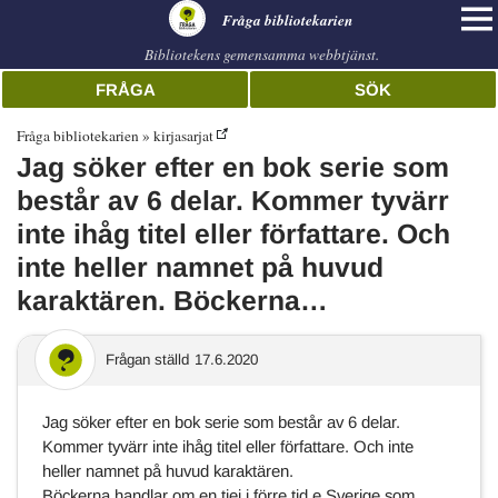
librarian
Fråga bibliotekarien
Bibliotekens gemensamma webbtjänst.
FRÅGA
SÖK
Fråga bibliotekarien
kirjasarjat
Jag söker efter en bok serie som
består av 6 delar. Kommer tyvärr
inte ihåg titel eller författare. Och
inte heller namnet på huvud
karaktären. Böckerna…
Frågan ställd
17.6.2020
Jag söker efter en bok serie som består av 6 delar.
Kommer tyvärr inte ihåg titel eller författare. Och inte
heller namnet på huvud karaktären.
Böckerna handlar om en tjej i förre tid e Sverige som