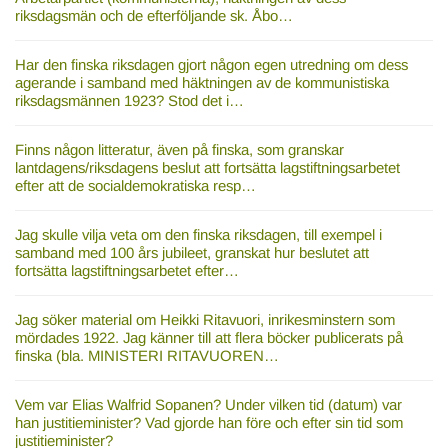
riksdagsmän och de efterföljande sk. Åbo…
Har den finska riksdagen gjort någon egen utredning om dess
agerande i samband med häktningen av de kommunistiska
riksdagsmännen 1923? Stod det i…
Finns någon litteratur, även på finska, som granskar
lantdagens/riksdagens beslut att fortsätta lagstiftningsarbetet
efter att de socialdemokratiska resp…
Jag skulle vilja veta om den finska riksdagen, till exempel i
samband med 100 års jubileet, granskat hur beslutet att
fortsätta lagstiftningsarbetet efter…
Jag söker material om Heikki Ritavuori, inrikesminstern som
mördades 1922. Jag känner till att flera böcker publicerats på
finska (bla. MINISTERI RITAVUOREN…
Vem var Elias Walfrid Sopanen? Under vilken tid (datum) var
han justitieminister? Vad gjorde han före och efter sin tid som
justitieminister?