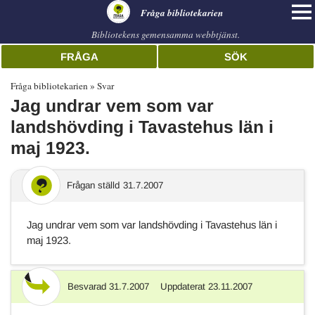
librarian
Fråga bibliotekarien
Bibliotekens gemensamma webbtjänst.
FRÅGA
SÖK
Fråga bibliotekarien
Svar
Jag undrar vem som var
landshövding i Tavastehus län i
maj 1923.
Frågan ställd
31.7.2007
Jag undrar vem som var landshövding i Tavastehus län i
maj 1923.
Besvarad
31.7.2007
Uppdaterat
23.11.2007
Svar