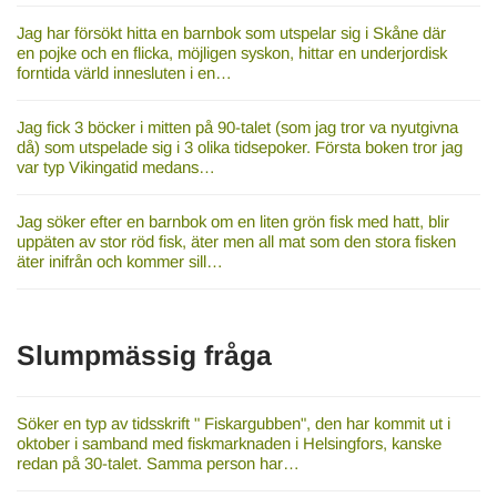
Jag har försökt hitta en barnbok som utspelar sig i Skåne där
en pojke och en flicka, möjligen syskon, hittar en underjordisk
forntida värld innesluten i en…
Jag fick 3 böcker i mitten på 90-talet (som jag tror va nyutgivna
då) som utspelade sig i 3 olika tidsepoker. Första boken tror jag
var typ Vikingatid medans…
Jag söker efter en barnbok om en liten grön fisk med hatt, blir
uppäten av stor röd fisk, äter men all mat som den stora fisken
äter inifrån och kommer sill…
Slumpmässig fråga
Söker en typ av tidsskrift " Fiskargubben", den har kommit ut i
oktober i samband med fiskmarknaden i Helsingfors, kanske
redan på 30-talet. Samma person har…