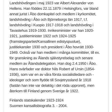
Landshövdingen i maj 1923 var Albert Alexander von
Hellens. Han föddes 22.11.1879 i Helsingfors, var bland
annat jurist i Åbo domkapitel och medlem i kyrkomötet,
landshövding i Åbo och Björneborgs län 1917, t.f.
landshövding i Kuopio 1917-1918 och landshövding i
Tavastehus 1919-1930. Inrikesminister var han 1920-
1921, justitieminister 1922 och 1924-1925
(framstegspartiet/Kansallinen edistyspuolue),
justitiekansler 1930 och president i Åbo hovrätt 1930-
1949. Också var han medlem i många kommittéer, till ex.
för granskning av Ålands självstyrelselag och senare
medlem av Ålandsdelegation. Han dog 2.4.1950 i Åbo.
Hans svärfader var doktor Nils Robert af Ursin (1854-
1936), som var en av våra första socialistledare och -
ideologer och som flydde till Sovjetryssland år 1918
(fastän han inte var delaktig i det röda upproret), men
återkom till Finland genom Sverige år 1922.
Finlands statskalender 1923-1924
Suomen kansallisbiografia 3. - 2004.