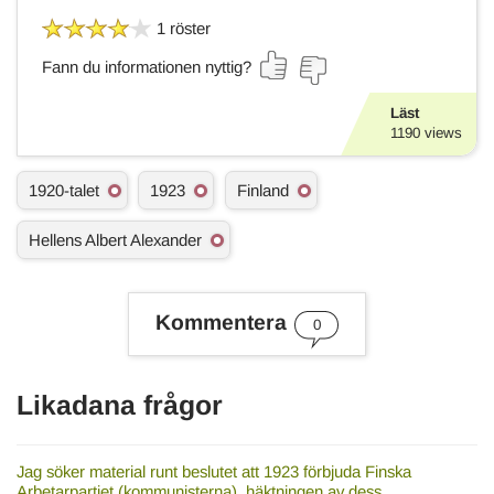
1 röster
Fann du informationen nyttig?
Läst
1190
views
Ä
1920-talet
1923
Finland
m
n
Hellens Albert Alexander
e
s
o
r
Kommentera
d
0
Likadana frågor
Jag söker material runt beslutet att 1923 förbjuda Finska
Arbetarpartiet (kommunisterna), häktningen av dess