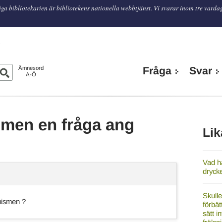
ga bibliotekarien är bibliotekens nationella webbtjänst. Vi svarar inom tre varda
n
Ämnesord
Fråga
Svar
A-Ö
 men en fråga ang
Lik
Vad h
dryck
Skulle
uismen ?
förbät
sätt 