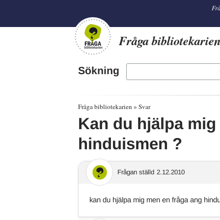
librarian
Frå
Fråga bibliotekarie
Sökning
Fråga bibliotekarien
Svar
Kan du hjälpa mig
hinduismen ?
Frågan ställd
2.12.2010
kan du hjälpa mig men en fråga ang hind