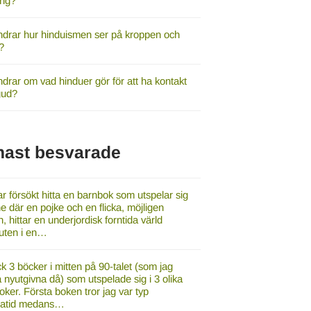
ing?
ndrar hur hinduismen ser på kroppen och
?
drar om vad hinduer gör för att ha kontakt
gud?
nast besvarade
r försökt hitta en barnbok som utspelar sig
e där en pojke och en flicka, möjligen
, hittar en underjordisk forntida värld
luten i en…
ck 3 böcker i mitten på 90-talet (som jag
a nyutgivna då) som utspelade sig i 3 olika
oker. Första boken tror jag var typ
gatid medans…