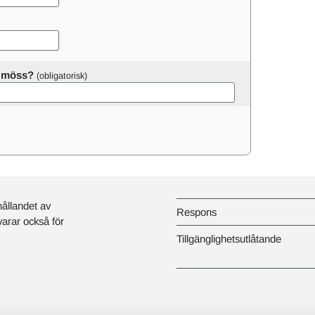
er möss?
hållandet av
Respons
svarar också för
Tillgänglighetsutlåtande