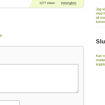
1277
views
Helsingfors
Jag sö
med ha
all ma
komme
är
.
Sl
Kan ni
modern
koppla