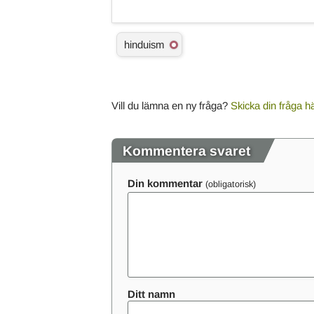
Ä
hinduism
m
n
e
s
o
Vill du lämna en ny fråga?
Skicka din fråga h
r
d
Kommentera svaret
Din kommentar
Ditt namn