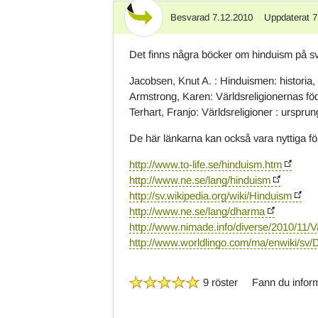
Besvarad
7.12.2010
Uppdaterat
7
Svar
Det finns några böcker om hinduism på s
Jacobsen, Knut A. : Hinduismen: historia, 
Armstrong, Karen: Världsreligionernas fö
Terhart, Franjo: Världsreligioner : ursprung
De här länkarna kan också vara nyttiga för
http://www.to-life.se/hinduism.htm
http://www.ne.se/lang/hinduism
http://sv.wikipedia.org/wiki/Hinduism
http://www.ne.se/lang/dharma
http://www.nimade.info/diverse/2010/11/
http://www.worldlingo.com/ma/enwiki/sv
9 röster
Fann du inform