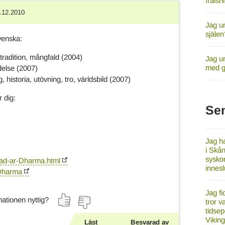
frälsn
.12.2010
Jag u
själen
venska:
tradition, mångfald (2004)
Jag un
med 
delse (2007)
, historia, utövning, tro, världsbild (2007)
 dig:
Se
Jag ha
i Skån
syskon
Vad-ar-Dharma.html
innes
/Dharma
Jag fi
ationen nyttig?
tror v
tidsep
Vikin
Läst
Besvarad av