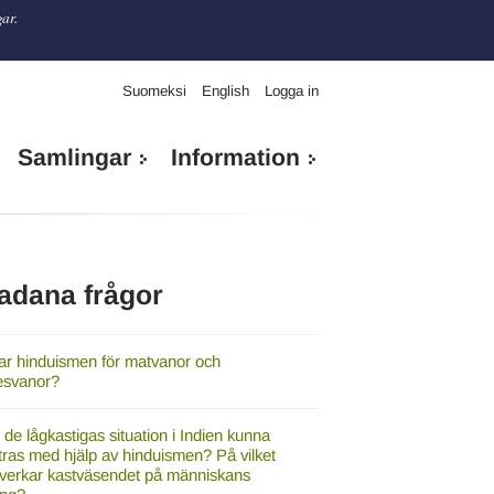
gar.
Suomeksi
English
Logga in
Samlingar
Information
adana frågor
ar hinduismen för matvanor och
esvanor?
 de lågkastigas situation i Indien kunna
tras med hjälp av hinduismen? På vilket
inverkar kastväsendet på människans