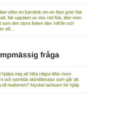
ker efter en barnbok om en liten grön fisk
tt, blir uppäten av stor röd fisk, äter men
t som den stora fisken äter inifrån och
r sill…
umpmässig fråga
 hjälpa mig att hitta några titlar inom
 och samtida skönlitteratur som går att
 till realismen? Mycket tacksam för hjälp