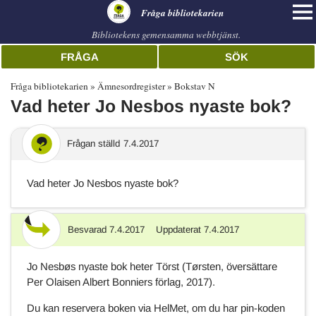
librarian
Fråga bibliotekarien
Bibliotekens gemensamma webbtjänst.
FRÅGA
SÖK
Fråga bibliotekarien
Ämnesordregister
Bokstav N
Vad heter Jo Nesbos nyaste bok?
Frågan ställd
7.4.2017
Vad heter Jo Nesbos nyaste bok?
Besvarad
7.4.2017
Uppdaterat
7.4.2017
Svar
Jo Nesbøs nyaste bok heter Törst (Tørsten, översättare
Per Olaisen Albert Bonniers förlag, 2017).
Du kan reservera boken via HelMet, om du har pin-koden