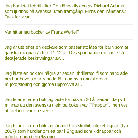
Jag har letat febrilt efter Den långa flykten av Richard Adams
som ljudbok på svenska, utan framgång. Finns den nånstans?
Tack för svar!
Var hittar jag böcker av Franz Werfel?
Jag är ute efter en deckare som passar att läsa för barn som är
ganska mogna i åldern 11-12 år. Dvs spännande men inte så
detaljerade beskrivningar av…
Jag läste en bok för några år sedan; thriller/sci fi,som handlade
om hur havets djurliv hade fått nog av människornas
miljöförstöring och gjorde uppror.Valar…
Jag letar efter en bok jag läste för nästan 20 år sedan. Jag vill
minnas att den svenska titeln på boken var ”Trappan”, men vet
att det inte var en svensk…
Jag letar efter en bok jag lånade från skolbiblioteket i sjuan (typ
2017) som handlar om ett par i England som kidnappar och
mördar unga tjejer/kvinnor…