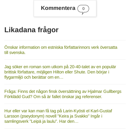
r
Kommentera
d
0
Likadana frågor
Önskar information om estniska författarinnors verk översatta
till svenska.
Jag söker en roman som utkom på 20-40-talet av en populär
brittisk författare, möjligen Hilton eller Shute. Den börjar i
flygarmiljö och berättar om en…
Fråga: Finns det någon finsk översättning av Hjalmar Gullbergs
Förklädd Gud? Om så är fallet önskar jag referenser.
Hur eller var kan man få tag på Larin-Kyösti el Karl-Gustaf
Larsson (pseydonym) novell "Keira ja Svakko" Ingår i
samlingsverk "Leipä ja laulu". Har den…