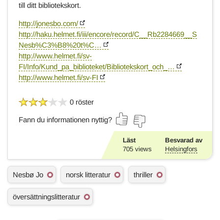
till ditt bibliotekskort.
http://jonesbo.com/
http://haku.helmet.fi/iii/encore/record/C__Rb2284669__S
Nesb%C3%B8%20t%C…
http://www.helmet.fi/sv-
FI/Info/Kund_pa_biblioteket/Bibliotekskort_och_…
http://www.helmet.fi/sv-FI
0 röster
Fann du informationen nyttig?
Läst
Besvarad av
705
views
Helsingfors
Ä
Nesbø Jo
norsk litteratur
thriller
m
n
översättningslitteratur
e
s
o