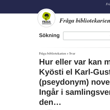
librarian
Frå
Fråga bibliotekarie
Sökning
Fråga bibliotekarien
Svar
Hur eller var kan m
Kyösti el Karl-Gus
(pseydonym) novel
Ingår i samlingsver
den…