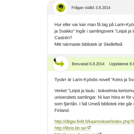
Frågan ställd
3.8.2014
Hur eller var kan man få tag på Larin-Kyö
ja Svakko" Ingår i samlingsverk "Leipä ja 
Castrén?
Mitt närmaste bibliotek är Skellefteå
Besvarad
6.8.2014
Uppdaterat
8.
Svar
Tyvärr är Larin-Kyöstis novell ”Keira ja Sva
Verket ”Leipä ja laulu : kokoelmia kertomu
universitets samlingar. Ni kan höra er för v
som fjärrlån. I fall Umeå bibliotek inte går
Finland.
http://dbgw.finlit.fi/kaannokset/index.php
http://libris.kb.se/