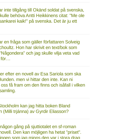
r inte tillgång till Okänd soldat på svenska,
ulle behöva Antti Heikkinens citat: "Me ole
sankarei kaik!" på svenska. Det är ju ett
r en fråga som gäller författaren Solveig
houltz. Hon har skrivit en text/bok som
"Någondera" och jag skulle vilja veta vad
r för…
er efter en novell av Esa Sariola som ska
unden. men vi hittar den inte. Kan ni
 oss få fram om den finns och isåfall i vilken
samling.
Stockholm kan jag hitta boken Bland
 (Milli trjánna) av Gyrdir Eliasson?
någon gång på sjuttiotalet en sf-roman
-novell. Den kan möjligen ha hetat "priset".
ingen som jag minns den var i stora drag