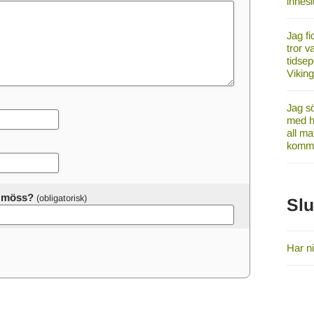
innes
Jag fi
tror v
tidsep
Vikin
Jag sö
med ha
all ma
komme
er möss?
Sl
Har ni