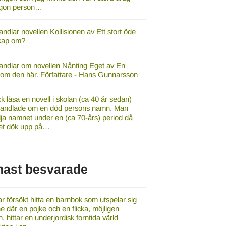
ågon person…
ndlar novellen Kollisionen av Ett stort öde
kap om?
andlar om novellen Nånting Eget av En
 som den här. Författare - Hans Gunnarsson
ck läsa en novell i skolan (ca 40 år sedan)
andlade om en död persons namn. Man
ölja namnet under en (ca 70-års) period då
t dök upp på…
nast besvarade
r försökt hitta en barnbok som utspelar sig
e där en pojke och en flicka, möjligen
, hittar en underjordisk forntida värld