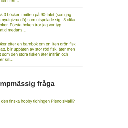
luten i en…
ck 3 böcker i mitten på 90-talet (som jag
a nyutgivna då) som utspelade sig i 3 olika
oker. Första boken tror jag var typ
gatid medans…
ker efter en barnbok om en liten grön fisk
tt, blir uppäten av stor röd fisk, äter men
t som den stora fisken äter inifrån och
r sill…
umpmässig fråga
 den finska hobby tidningen PienoisMalli?