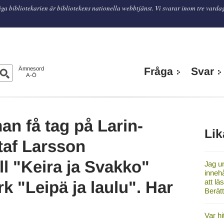
ga bibliotekarien är bibliotekens nationella webbtjänst. Vi svarar inom tre varda
n
Ämnesord
Fråga
Svar
A-Ö
an få tag på Larin-
Lik
taf Larsson
l "Keira ja Svakko"
Jag u
innehå
att lä
k "Leipä ja laulu". Har
Berät
Var hi