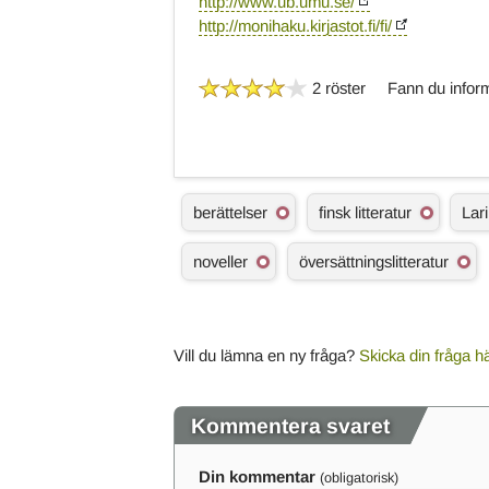
http://www.ub.umu.se/
http://monihaku.kirjastot.fi/fi/
2 röster
Fann du inform
Ä
berättelser
finsk litteratur
Lar
m
n
noveller
översättningslitteratur
e
s
o
r
d
Vill du lämna en ny fråga?
Skicka din fråga h
Kommentera svaret
Din kommentar