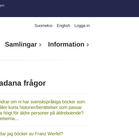
gar.
Suomeksi
English
Logga in
Samlingar
Information
adana frågor
ndrar om ni har svenskspråkiga böcker som
ller korta historier/berättelser som passar
sa högt för äldre personer på äldreboende?
telserna…
ttar jag böcker av Franz Werfel?