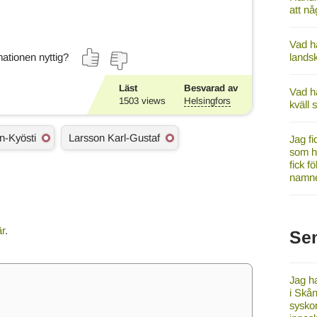
att n
Vad ha
ationen nyttig?
lands
Läst
Besvarad av
Vad h
1503
views
Helsingfors
kväll
in-Kyösti
Larsson Karl-Gustaf
Jag fi
som h
fick f
namne
är
.
Se
Jag ha
i Skån
syskon