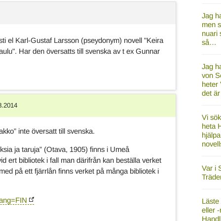
Jag ha
men sk
nuari 
sti el Karl-Gustaf Larsson (pseydonym) novell "Keira
så…
laulu". Har den översatts till svenska av t ex Gunnar
Jag ha
von Sc
heter 
det ä
8.2014
Vi sök
heta H
kko” inte översatt till svenska.
hjälpa
novell
ksia ja taruja” (Otava, 1905) finns i Umeå
id ert bibliotek i fall man därifrån kan beställa verket
Var i 
 med på ett fjärrlån finns verket på många bibliotek i
Träden
?lang=FIN
Läste 
eller 
Handl