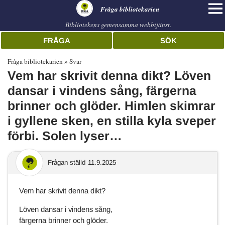
librarian
Fråga bibliotekarien
Bibliotekens gemensamma webbtjänst.
FRÅGA
SÖK
Fråga bibliotekarien
Svar
Vem har skrivit denna dikt? Löven
dansar i vindens sång, färgerna
brinner och glöder. Himlen skimrar
i gyllene sken, en stilla kyla sveper
förbi. Solen lyser…
Frågan ställd
11.9.2025
Vem har skrivit denna dikt?
Löven dansar i vindens sång,
färgerna brinner och glöder.