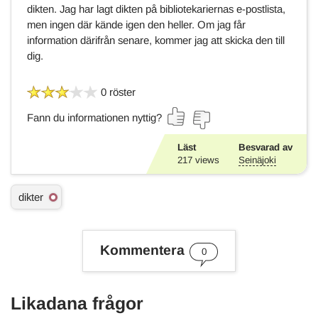
dikten.
Jag har lagt dikten på bibliotekariernas e-postlista,
men ingen där kände igen den heller. Om jag får
information därifrån senare, kommer jag att
skicka
den till
dig.
0 röster
Fann du informationen nyttig?
Läst
Besvarad av
217
views
Seinäjoki
Ä
dikter
m
n
e
s
Kommentera
0
o
r
d
Likadana frågor