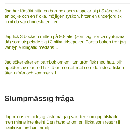
Jag har försökt hitta en barnbok som utspelar sig i Skåne där
en pojke och en flicka, möjligen syskon, hittar en underjordisk
forntida värld innesluten i en…
Jag fick 3 böcker i mitten på 90-talet (som jag tror va nyutgivna
då) som utspelade sig i 3 olika tidsepoker. Första boken tror jag
var typ Vikingatid medans…
Jag söker efter en barnbok om en liten grön fisk med hatt, blir
uppäten av stor röd fisk, äter men all mat som den stora fisken
äter inifrån och kommer sill…
Slumpmässig fråga
Jag minns en bok jag läste när jag var liten som jag älskade
men minns inte titeln! Den handlar om en flicka som reser till
frankrike med sin familj