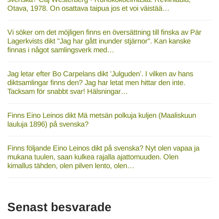
Otava, 1978. On osattava taipua jos et voi väistää…
Vi söker om det möjligen finns en översättning till finska av Pär
Lagerkvists dikt "Jag har gått inunder stjärnor". Kan kanske
finnas i något samlingsverk med…
Jag letar efter Bo Carpelans dikt ’Julguden’. I vilken av hans
diktsamlingar finns den? Jag har letat men hittar den inte.
Tacksam för snabbt svar! Hälsningar…
Finns Eino Leinos dikt Mä metsän polkuja kuljen (Maaliskuun
lauluja 1896) på svenska?
Finns följande Eino Leinos dikt på svenska? Nyt olen vapaa ja
mukana tuulen, saan kulkea rajalla ajattomuuden. Olen
kimallus tähden, olen pilven lento, olen…
Senast besvarade