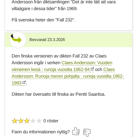
Andersson från diktsamlingen "Det är inte lätt att vara
villaägare i dessa tider" från 1969.
På svenska heter den "Fall 232".
Besvarad
23.3.2026
Svar
Den finska versionen av dikten Fall 232 av Claes
Andersson ingår i verken
Claes Andersson: Vuoden
viimeinen kesä : runoja vuosilta 1962-84
och
Claes
Andersson: Runoja meren pohjalta : runoja vuosilta 1962-
1993
.
Dikten har översatts till finska av Pentti Saaritsa.
0 röster
Fann du informationen nyttig?