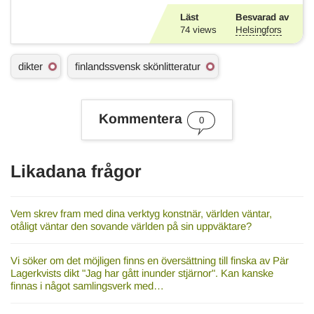
Läst
Besvarad av
74
views
Helsingfors
Ä
dikter
finlandssvensk skönlitteratur
m
n
e
s
Kommentera
0
o
r
d
Likadana frågor
Vem skrev fram med dina verktyg konstnär, världen väntar,
otåligt väntar den sovande världen på sin uppväktare?
Vi söker om det möjligen finns en översättning till finska av Pär
Lagerkvists dikt "Jag har gått inunder stjärnor". Kan kanske
finnas i något samlingsverk med…