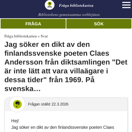
librarian
Fråga bibliotekarien
Bibliotekens gemensamma webbtjänst.
FRÅGA
SÖK
Fråga bibliotekarien
Svar
Jag söker en dikt av den
finlandssvenske poeten Claes
Andersson från diktsamlingen "Det
är inte lätt att vara villaägare i
dessa tider" från 1969. På
svenska…
Frågan ställd
22.3.2026
Hej!
Jag söker en dikt av den finlandssvenske poeten Claes