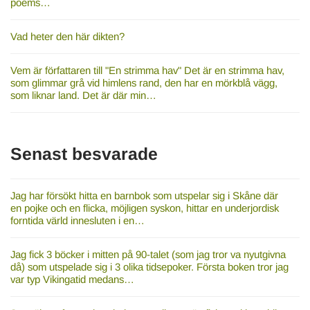
poems…
Vad heter den här dikten?
Vem är författaren till "En strimma hav" Det är en strimma hav,
som glimmar grå vid himlens rand, den har en mörkblå vägg,
som liknar land. Det är där min…
Senast besvarade
Jag har försökt hitta en barnbok som utspelar sig i Skåne där
en pojke och en flicka, möjligen syskon, hittar en underjordisk
forntida värld innesluten i en…
Jag fick 3 böcker i mitten på 90-talet (som jag tror va nyutgivna
då) som utspelade sig i 3 olika tidsepoker. Första boken tror jag
var typ Vikingatid medans…