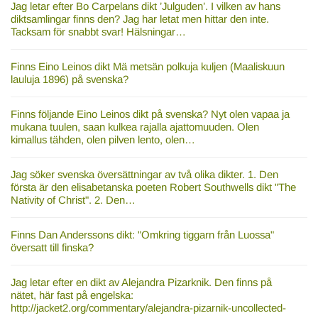
Jag letar efter Bo Carpelans dikt ’Julguden’. I vilken av hans
diktsamlingar finns den? Jag har letat men hittar den inte.
Tacksam för snabbt svar! Hälsningar…
Finns Eino Leinos dikt Mä metsän polkuja kuljen (Maaliskuun
lauluja 1896) på svenska?
Finns följande Eino Leinos dikt på svenska? Nyt olen vapaa ja
mukana tuulen, saan kulkea rajalla ajattomuuden. Olen
kimallus tähden, olen pilven lento, olen…
Jag söker svenska översättningar av två olika dikter. 1. Den
första är den elisabetanska poeten Robert Southwells dikt "The
Nativity of Christ". 2. Den…
Finns Dan Anderssons dikt: "Omkring tiggarn från Luossa"
översatt till finska?
Jag letar efter en dikt av Alejandra Pizarknik. Den finns på
nätet, här fast på engelska:
http://jacket2.org/commentary/alejandra-pizarnik-uncollected-