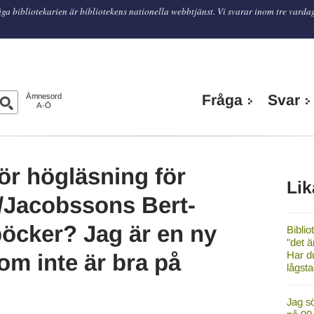
ga bibliotekarien är bibliotekens nationella webbtjänst. Vi svarar inom tre varda
n
Ämnesord
Fråga
Svar
A-Ö
för högläsning för
Lik
/Jacobssons Bert-
böcker? Jag är en ny
Biblio
"det ä
Har d
om inte är bra på
lågsta
Jag s