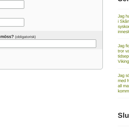
Jag ha
i Skån
syskon
innes
er möss?
Jag fi
tror v
tidsep
Vikin
Jag sö
med ha
all ma
komme
Sl