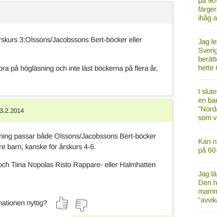
på 90
färger
ihåg
 årskurs 3;Olssons/Jacobssons Bert-böcker eller
Jag le
Sverig
berätt
hette 
bra på högläsning och inte läst böckerna på flera år,
I slut
en ba
”Nord
3.2.2014
som v
delning passar både Olssons/Jacobssons Bert-böcker
Kan ni
re barn, kanske för årskurs 4-6.
på 60-
och Tiina Nopolas Risto Rappare- eller Halmhatten
Jag lä
Den h
mamma
”avvik
ationen nyttig?