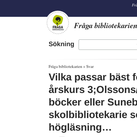
librarian
Frå
Fråga bibliotekarie
Sökning
Fråga bibliotekarien
Svar
Vilka passar bäst 
årskurs 3;Olssons
böcker eller Sune
skolbibliotekarie s
högläsning…