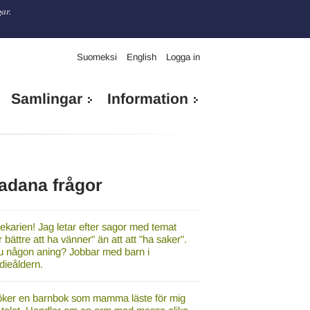
gar.
Suomeksi
English
Logga in
Samlingar
Information
adana frågor
tekarien! Jag letar efter sagor med temat
r bättre att ha vänner" än att att "ha saker".
u någon aning? Jobbar med barn i
dieåldern.
öker en barnbok som mamma läste för mig