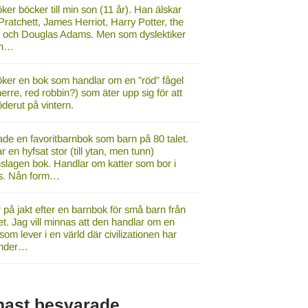
ker böcker till min son (11 år). Han älskar
Pratchett, James Herriot, Harry Potter, the
t och Douglas Adams. Men som dyslektiker
han…
öker en bok som handlar om en ”röd” fågel
rre, red robbin?) som äter upp sig för att
derut på vintern.
de en favoritbarnbok som barn på 80 talet.
r en hyfsat stor (till ytan, men tunn)
nslagen bok. Handlar om katter som bor i
us. Nån form…
 på jakt efter en barnbok för små barn från
et. Jag vill minnas att den handlar om en
som lever i en värld där civilizationen har
under…
nast besvarade