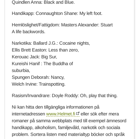
Quindlen Anna: Black and Blue.
Handikapp: Connaughton Shane: My left foot.
Hemlöslighet/Fattigdom: Masters Alexander: Stuart
A life backwords.
Narkotika: Ballard J.G.: Cocaine nights,
Ellis Brett Easton: Less than zero,
Kerouac Jack: Big Sur,
Kureishi Hanif : The Buddha of
suburbia,
Spungen Deborah: Nancy,
Welch Irvine: Trainspotting.
Rasism/Invandrare: Doyle Roddy: Oh, play that thing.
Ni kan hitta den tillgängliga informationen på
internetadressen
www.Helmet.fi
eller sök efter mera
romaner på samma webbplats med till exempel ämnesord
handikapp, alkoholism, familjevåld, narkotik och sociala
problem. Sortera listen med materialtyp böcker och språk