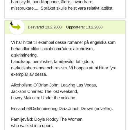
barnskydd, handikappade, äldre, invandrare,
missbrukare..... Språket skulle helst vara relativt lättläst.
Besvarad
13.2.2008
Uppdaterat
13.2.2008
Svar
Vi har hittat till exempel dessa romaner på engelska som
behandlar olika sociala områden: alkoholism,
diskriminering,
handikapp, hemlöshet, familjevåld, fattigdom,
narkotikaberoende och rasism. Vi hoppas att ni hittar fyra
exemplar av dessa.
Alkoholism: O´Brian John: Leaving Las Vegas,
Jackson Charles: The lost weekend,
Lowry Malcolm: Under the volcano.
Ensamhet/Diskriminering:Diaz Junot: Drown (noveller).
Familjevåld: Doyle Roddy:The Woman
who walked into doors,