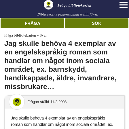
librarian
Fråga bibliotekarien
Bibliotekens gemensamma webbtjänst.
FRÅGA
SÖK
Fråga bibliotekarien
Svar
Jag skulle behöva 4 exemplar av
en engelskspråkig roman som
handlar om något inom sociala
området, ex. barnskydd,
handikappade, äldre, invandrare,
missbrukare…
Frågan ställd
11.2.2008
Jag skulle behöva 4 exemplar av en engelskspråkig
roman som handlar om något inom sociala området, ex.