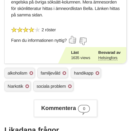
engelska på övriga söksätt-kolumnen. Mera ämnesorden
för skönlitteratur hittas i ämneordlistan Bella. Länken hittas
på samma sidan.
2 röster
Fann du informationen nyttig?
Läst
Besvarad av
1635
views
Helsingfors
Ä
alkoholism
familjevåld
handikapp
m
n
Narkotik
sociala problem
e
s
o
r
Kommentera
d
0
Likadana frågor