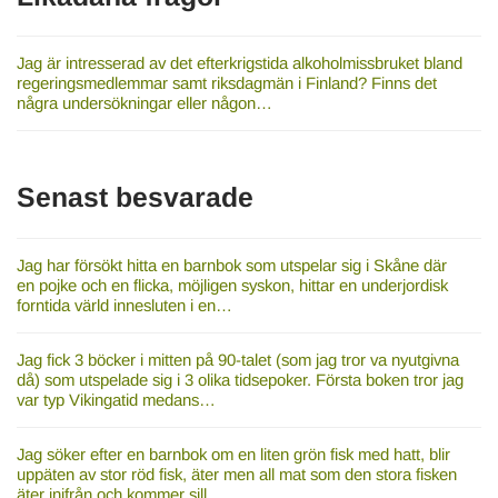
Jag är intresserad av det efterkrigstida alkoholmissbruket bland
regeringsmedlemmar samt riksdagmän i Finland? Finns det
några undersökningar eller någon…
Senast besvarade
Jag har försökt hitta en barnbok som utspelar sig i Skåne där
en pojke och en flicka, möjligen syskon, hittar en underjordisk
forntida värld innesluten i en…
Jag fick 3 böcker i mitten på 90-talet (som jag tror va nyutgivna
då) som utspelade sig i 3 olika tidsepoker. Första boken tror jag
var typ Vikingatid medans…
Jag söker efter en barnbok om en liten grön fisk med hatt, blir
uppäten av stor röd fisk, äter men all mat som den stora fisken
äter inifrån och kommer sill…