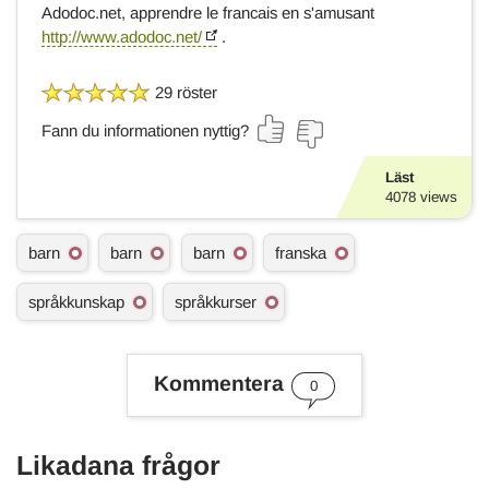
Adodoc.net, apprendre le francais en s'amusant
http://www.adodoc.net/
.
29 röster
Fann du informationen nyttig?
Läst
4078
views
Ä
barn
barn
barn
franska
m
n
språkkunskap
språkkurser
e
s
o
r
Kommentera
d
0
Likadana frågor