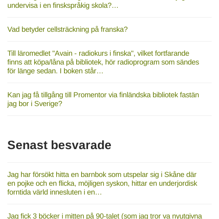
undervisa i en finskspråkig skola?…
Vad betyder cellsträckning på franska?
Till läromedlet "Avain - radiokurs i finska", vilket fortfarande
finns att köpa/låna på bibliotek, hör radioprogram som sändes
för länge sedan. I boken står…
Kan jag få tillgång till Promentor via finländska bibliotek fastän
jag bor i Sverige?
Senast besvarade
Jag har försökt hitta en barnbok som utspelar sig i Skåne där
en pojke och en flicka, möjligen syskon, hittar en underjordisk
forntida värld innesluten i en…
Jag fick 3 böcker i mitten på 90-talet (som jag tror va nyutgivna