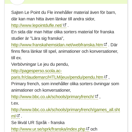
Svar
Sajten Le Point du Fle innehåller material även för barn,
där kan man hitta även länkar till andra sidor,
http://www.lepointdufle.net/
.
En sida där man hittar olika sorters material för franska
studier är "Lära sig franska",
http://www.franskahemsidan.net/webfranska.htm
. Där
finns flera länkar till spel, animationer och konversationer,
till ex.
Verbövningar Le jeu du pendu,
http://pagesperso.scola.ac-
paris.fr/claudemarc/HTLM/jeux/pendu/pendu.htm
,
Primary french, som innehåller olika sorters övningar som
animationer och konversationer,
http://www.bbc.co.uk/schools/primaryfrench/
,
t.ex.
http://www.bbc.co.uk/schools/primaryfrench/games_all.sht
ml
.
Se likväl UR Språk - franska
http://www.ur.se/sprk/franska/index.php
och