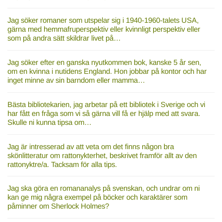
Jag söker romaner som utspelar sig i 1940-1960-talets USA,
gärna med hemmafruperspektiv eller kvinnligt perspektiv eller
som på andra sätt skildrar livet på…
Jag söker efter en ganska nyutkommen bok, kanske 5 år sen,
om en kvinna i nutidens England. Hon jobbar på kontor och har
inget minne av sin barndom eller mamma…
Bästa bibliotekarien, jag arbetar på ett bibliotek i Sverige och vi
har fått en fråga som vi så gärna vill få er hjälp med att svara.
Skulle ni kunna tipsa om…
Jag är intresserad av att veta om det finns någon bra
skönlitteratur om rattonykterhet, beskrivet framför allt av den
rattonyktre/a. Tacksam för alla tips.
Jag ska göra en romananalys på svenskan, och undrar om ni
kan ge mig några exempel på böcker och karaktärer som
påminner om Sherlock Holmes?