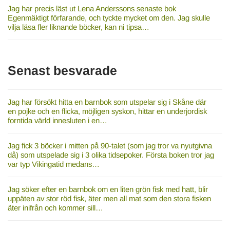
Jag har precis läst ut Lena Anderssons senaste bok
Egenmäktigt förfarande, och tyckte mycket om den. Jag skulle
vilja läsa fler liknande böcker, kan ni tipsa…
Senast besvarade
Jag har försökt hitta en barnbok som utspelar sig i Skåne där
en pojke och en flicka, möjligen syskon, hittar en underjordisk
forntida värld innesluten i en…
Jag fick 3 böcker i mitten på 90-talet (som jag tror va nyutgivna
då) som utspelade sig i 3 olika tidsepoker. Första boken tror jag
var typ Vikingatid medans…
Jag söker efter en barnbok om en liten grön fisk med hatt, blir
uppäten av stor röd fisk, äter men all mat som den stora fisken
äter inifrån och kommer sill…