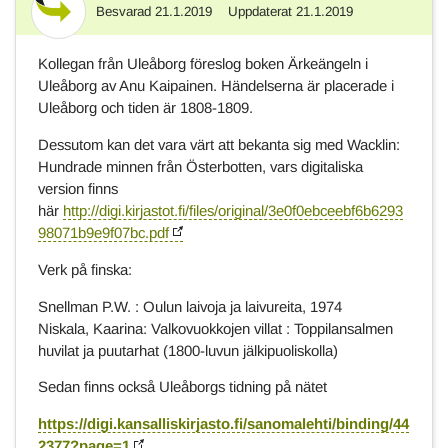
Besvarad
21.1.2019
Uppdaterat
21.1.2019
Svar
Kollegan från Uleåborg föreslog boken Ärkeängeln i
Uleåborg av Anu Kaipainen. Händelserna är placerade i
Uleåborg och tiden är 1808-1809.
Dessutom kan det vara värt att bekanta sig med Wacklin:
Hundrade minnen från Österbotten, vars digitaliska
version finns
här
http://digi.kirjastot.fi/files/original/3e0f0ebceebf6b6293
98071b9e9f07bc.pdf
Verk på finska:
Snellman P.W. : Oulun laivoja ja laivureita, 1974
Niskala, Kaarina: Valkovuokkojen villat : Toppilansalmen
huvilat ja puutarhat (1800-luvun jälkipuoliskolla)
Sedan finns också Uleåborgs tidning på nätet
https://digi.kansalliskirjasto.fi/sanomalehti/binding/44
2377?page=1