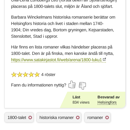
placeras på 1800-talets slut, miljön är Åland och sjöfart.
Barbara Winckelmans historiska romanserie berättar om
Helsingfors historia och livet i staden mellan 1740-
1904; Din vredes dag, Bortom gryningen, Kejsarstaden,
Stenslottet, Stad i uppror.
Här finns en lista romaner vilkas händelser placeras på
1800-talet. Den är på finska, men kanske ändå till nytta,
https://www.satakirjastot.fi/web/arena/1800-luku1
4 röster
Fann du informationen nyttig?
Läst
Besvarad av
834
views
Helsingfors
Ä
1800-talet
historiska romaner
romaner
m
n