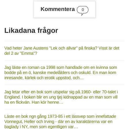
e
s
Kommentera
0
o
r
d
Likadana frågor
Vad heter Jane Austens "Lek och allvar" på finska? Visst är det
del 2 av "Emma"?
Jag läste en roman ca 1998 som handlade om en kvinna som
bodde på en ö, kanske medelålders och oskuld. En man kom
inresande, kärlek och erotik uppstod, och…
Jag letar efter en bok som utspelar sig på 1960- eller 70-talet i
England. I boken blir en ung tjej kidnappad av en man som vill
ha en flickvän. Han kör henne…
Läste en bok ngn gång 1973-85 i ett lässvep som innefattade
Vonnegut, Heller och Irving - där en av karaktärerna var en
baglady i NY, men som egentligen var…