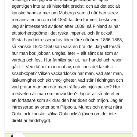
egentligen inte är så historiskt precist, och att det socialt
kanske handlar mer om Mobergs samtid när han skrev
romansviten än om det 1850-tal den formellt beskriver.
Jag är intresserad av tiden efter 1809, så Finland är här
ett storhertigdöme i det ryska imperiet, och är också i
första hand intresserad av tiden före nödåren 1866-1868,
så kanske 1820-1850 kan vara en bra ide. Jag vill förstå
hur man bor, jobbar, umgås, äter -- allt sånt där som är
vardag och fest. Hur familjer ser ut, hur handel och resor
går till. Vem köper man mat av, och finns det lakrits i
snabbköpet? Vilken väckarklocka har man, vad äter man,
läskunnighet och skrivmöjligheter, vad står i tidningen och
vad pratar man om när man träffas vid mjölkpallen? Hur
medveten är man om omvärlden? Jag är alltså ute efter
en författare som skildrar den här tiden och miljön. Jag är
intresserad av orter som Piippola, Muhos och annat nära
Oulu, ock kanske själva Oulu också (även om det inte
direkt är landsbygd).