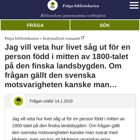
librarian
Fråga bibliotekarien
Bibliotekens gemensamma webbtjänst.
FRÅGA
SÖK
Fråga bibliotekarien
historialliset romaanit
Jag vill veta hur livet såg ut för en
person född i mitten av 1800-talet
på den finska landsbygden. Om
frågan gällt den svenska
motsvarigheten kanske man…
Frågan ställd
14.1.2019
Jag vill veta hur livet såg ut för en person född i mitten av
1800-talet på den finska landsbygden. Om frågan gällt
den svenska motsvarigheten kanske man svarat med
Moberg, men jag tror att Mobergs utvandrar-epos