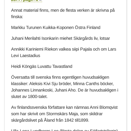
Annat material finns, men de flesta verken är skrivna på
finska:
Markku Turunen Kuikka-Koponen Östra Finland
Juhani Merilahti Isonkarin miehet Skärgårds liv, lotsar
Annikki Kariniemi Riekon valkea siipi Pajala och om Lars
Levi Laestadius
Heidi Köngäs Luvattu Tavastland
Översatta till svenska finns egentligen huvudsakligen
klassiker: Aleksis Kivi Sju bröder, Minna Canths böcker,
Johannes Linnankoski, Juhani Aho. De är huvudsakligen i
slutet av 1800-talet.
Av finlandssvenska författare kan nämnas Anni Blomqvist
som har skrivit om Stormskärs Maja, som skildrar
skärgårdslivet på Åland från 1842 till1899.
Ulla-Lena Lundbergs Leo (första delen av Sjöfartstrilogin)