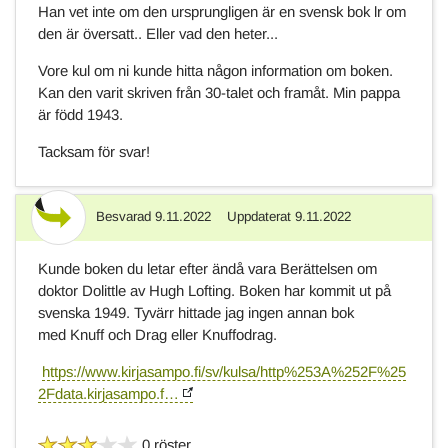
Han vet inte om den ursprungligen är en svensk bok lr om
den är översatt.. Eller vad den heter...
Vore kul om ni kunde hitta någon information om boken.
Kan den varit skriven från 30-talet och framåt. Min pappa
är född 1943.
Tacksam för svar!
Besvarad
9.11.2022
Uppdaterat
9.11.2022
Svar
Kunde boken du letar efter ändå vara Berättelsen om
doktor Dolittle av Hugh Lofting. Boken har kommit ut på
svenska 1949. Tyvärr hittade jag ingen annan bok
med Knuff och Drag eller Knuffodrag.
https://www.kirjasampo.fi/sv/kulsa/http%253A%252F%25
2Fdata.kirjasampo.f…
0 röster