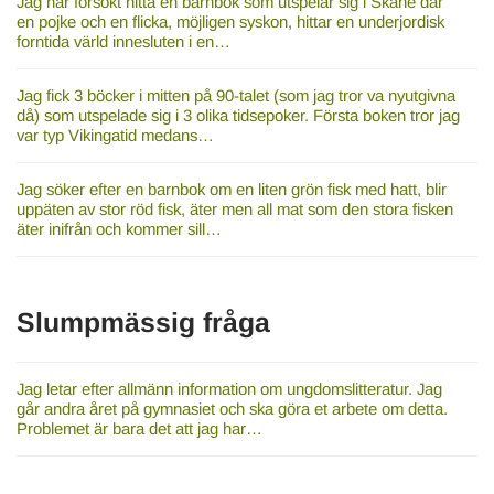
Jag har försökt hitta en barnbok som utspelar sig i Skåne där
en pojke och en flicka, möjligen syskon, hittar en underjordisk
forntida värld innesluten i en…
Jag fick 3 böcker i mitten på 90-talet (som jag tror va nyutgivna
då) som utspelade sig i 3 olika tidsepoker. Första boken tror jag
var typ Vikingatid medans…
Jag söker efter en barnbok om en liten grön fisk med hatt, blir
uppäten av stor röd fisk, äter men all mat som den stora fisken
äter inifrån och kommer sill…
Slumpmässig fråga
Jag letar efter allmänn information om ungdomslitteratur. Jag
går andra året på gymnasiet och ska göra et arbete om detta.
Problemet är bara det att jag har…