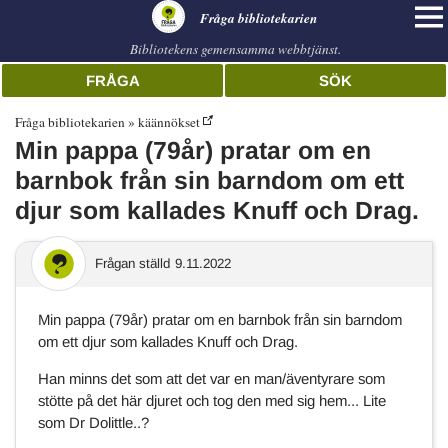
librarian
Fråga bibliotekarien
Bibliotekens gemensamma webbtjänst.
FRÅGA
SÖK
Fråga bibliotekarien
käännökset
Min pappa (79år) pratar om en
barnbok från sin barndom om ett
djur som kallades Knuff och Drag.
Frågan ställd
9.11.2022
Min pappa (79år) pratar om en barnbok från sin barndom
om ett djur som kallades Knuff och Drag.
Han minns det som att det var en man/äventyrare som
stötte på det här djuret och tog den med sig hem... Lite
som Dr Dolittle..?