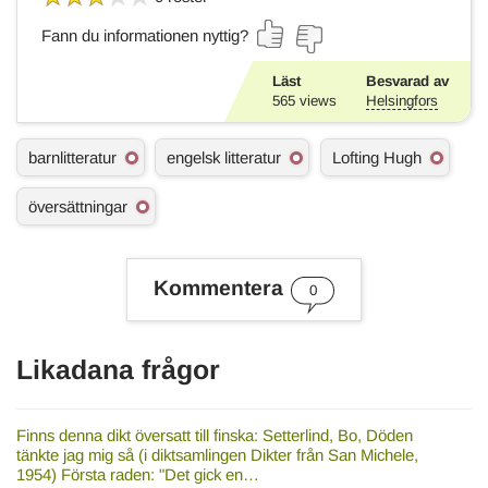
Fann du informationen nyttig?
Läst
Besvarad av
565
views
Helsingfors
Ä
barnlitteratur
engelsk litteratur
Lofting Hugh
m
n
översättningar
e
s
o
r
Kommentera
d
0
Likadana frågor
Finns denna dikt översatt till finska: Setterlind, Bo, Döden
tänkte jag mig så (i diktsamlingen Dikter från San Michele,
1954) Första raden: "Det gick en…