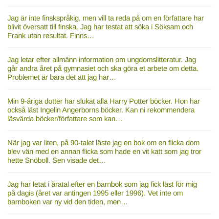
Jag är inte finskspråkig, men vill ta reda på om en författare har
blivit översatt till finska. Jag har testat att söka i Söksam och
Frank utan resultat. Finns…
Jag letar efter allmänn information om ungdomslitteratur. Jag
går andra året på gymnasiet och ska göra et arbete om detta.
Problemet är bara det att jag har…
Min 9-åriga dotter har slukat alla Harry Potter böcker. Hon har
också läst Ingelin Angerborns böcker. Kan ni rekommendera
läsvärda böcker/författare som kan…
När jag var liten, på 90-talet läste jag en bok om en flicka dom
blev vän med en annan flicka som hade en vit katt som jag tror
hette Snöboll. Sen visade det…
Jag har letat i åratal efter en barnbok som jag fick läst för mig
på dagis (året var antingen 1995 eller 1996). Vet inte om
barnboken var ny vid den tiden, men…