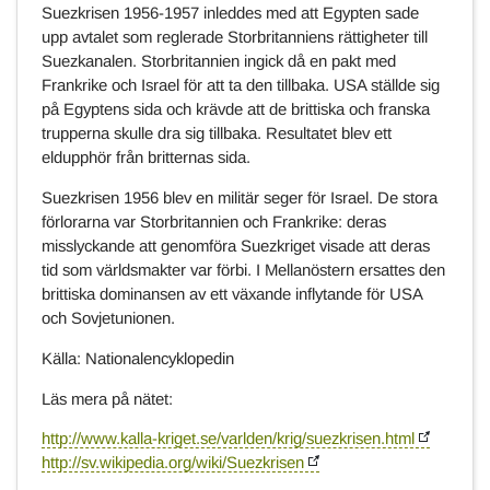
Suezkrisen 1956-1957 inleddes med att Egypten sade
upp avtalet som reglerade Storbritanniens rättigheter till
Suezkanalen. Storbritannien ingick då en pakt med
Frankrike och Israel för att ta den tillbaka. USA ställde sig
på Egyptens sida och krävde att de brittiska och franska
trupperna skulle dra sig tillbaka. Resultatet blev ett
eldupphör från britternas sida.
Suezkrisen 1956 blev en militär seger för Israel. De stora
förlorarna var Storbritannien och Frankrike: deras
misslyckande att genomföra Suezkriget visade att deras
tid som världsmakter var förbi. I Mellanöstern ersattes den
brittiska dominansen av ett växande inflytande för USA
och Sovjetunionen.
Källa: Nationalencyklopedin
Läs mera på nätet:
http://www.kalla-kriget.se/varlden/krig/suezkrisen.html
http://sv.wikipedia.org/wiki/Suezkrisen