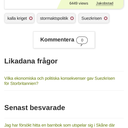
6449
views
Jakobstad
Ä
kalla kriget
stormaktspolitik
Suezkrisen
m
n
e
s
Kommentera
0
o
r
d
Likadana frågor
Vilka ekonomiska och politiska konsekvenser gav Suezkrisen
för Storbritannien?
Senast besvarade
Jag har försökt hitta en barnbok som utspelar sig i Skåne där