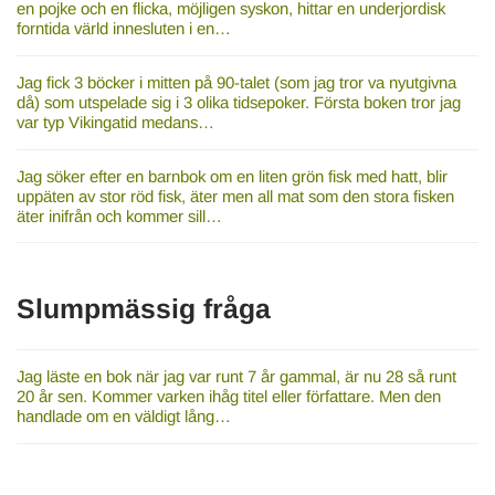
en pojke och en flicka, möjligen syskon, hittar en underjordisk
forntida värld innesluten i en…
Jag fick 3 böcker i mitten på 90-talet (som jag tror va nyutgivna
då) som utspelade sig i 3 olika tidsepoker. Första boken tror jag
var typ Vikingatid medans…
Jag söker efter en barnbok om en liten grön fisk med hatt, blir
uppäten av stor röd fisk, äter men all mat som den stora fisken
äter inifrån och kommer sill…
Slumpmässig fråga
Jag läste en bok när jag var runt 7 år gammal, är nu 28 så runt
20 år sen. Kommer varken ihåg titel eller författare. Men den
handlade om en väldigt lång…