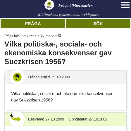
librarian
Fråga bibliotekarien
Bibliotekens gemensamma webbtjänst.
FRÅGA
SÖK
Fråga bibliotekarien
kylmä sota
Vilka politiska-, sociala- och
ekenomiska konsekvenser gav
Suezkrisen 1956?
Frågan ställd
25.10.2009
Vilka politiska-, sociala- och ekenomiska konsekvenser
gav Suezkrisen 1956?
Besvarad
27.10.2009
Uppdaterat
27.10.2009
Svar