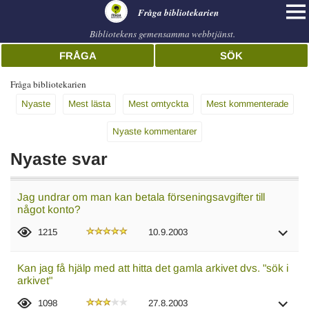
librarian
Fråga bibliotekarien
Bibliotekens gemensamma webbtjänst.
FRÅGA
SÖK
Fråga bibliotekarien
Nyaste
Mest lästa
Mest omtyckta
Mest kommenterade
Nyaste kommentarer
Nyaste svar
Jag undrar om man kan betala förseningsavgifter till
något konto?
1215
10.9.2003
Kan jag få hjälp med att hitta det gamla arkivet dvs. "sök i
arkivet"
1098
27.8.2003