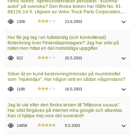
Finns Volvos "Ajoneuvotekniikan perusteet - Kuorma-
autot" på svenska? Den finska boken har ISBN No. 91-
88126-14-5. Utgiven av Volvo Truck Parts Corporation,…
1306
13.6.2003
Hur får jag tag i en fullständig (och kontrollerad)
förteckning över Finlandiapristagare? Jag har sökt på
nätet men hittat en del motstridiga uppgifter.
922
20.5.2003
Söker åt en kund beskrivning/mönster på mumintrollet
som "mjukisdjur". Har någon sett en sådan någonstans?
1198
16.5.2003
Jag är ute efter den finska texten till "Miljoona ruusua".
Har sökt förgäves på internet mha google och altavista.
Kan ni hjälpa mej vore det suveränt!!
14658
9.5.2003