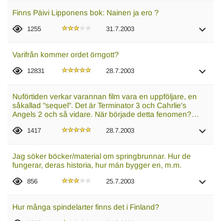
Finns Päivi Lipponens bok: Nainen ja ero ?
1255
31.7.2003
Varifrån kommer ordet örngott?
12831
28.7.2003
Nuförtiden verkar varannan film vara en uppföljare, en
såkallad "sequel". Det är Terminator 3 och Cahrlie's
Angels 2 och så vidare. När började detta fenomen?…
1417
28.7.2003
Jag söker böcker/material om springbrunnar. Hur de
fungerar, deras historia, hur mán bygger en, m.m.
856
25.7.2003
Hur många spindelarter finns det i Finland?