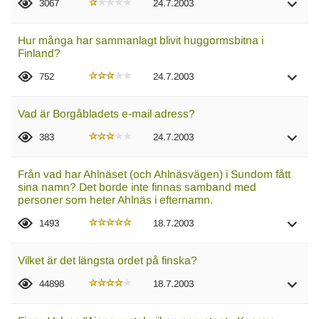
3067
24.7.2003
Hur många har sammanlagt blivit huggormsbitna i
Finland?
752
24.7.2003
Vad är Borgåbladets e-mail adress?
383
24.7.2003
Från vad har Ahlnäset (och Ahlnäsvägen) i Sundom fått
sina namn? Det borde inte finnas samband med
personer som heter Ahlnäs i efternamn.
1493
18.7.2003
Vilket är det längsta ordet på finska?
44898
18.7.2003