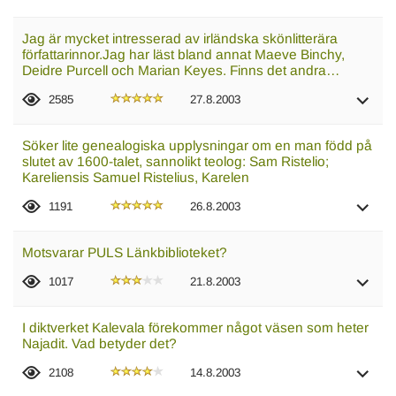
Jag är mycket intresserad av irländska skönlitterära
författarinnor.Jag har läst bland annat Maeve Binchy,
Deidre Purcell och Marian Keyes. Finns det andra…
2585
27.8.2003
Söker lite genealogiska upplysningar om en man född på
slutet av 1600-talet, sannolikt teolog: Sam Ristelio;
Kareliensis Samuel Ristelius, Karelen
1191
26.8.2003
Motsvarar PULS Länkbiblioteket?
1017
21.8.2003
I diktverket Kalevala förekommer något väsen som heter
Najadit. Vad betyder det?
2108
14.8.2003