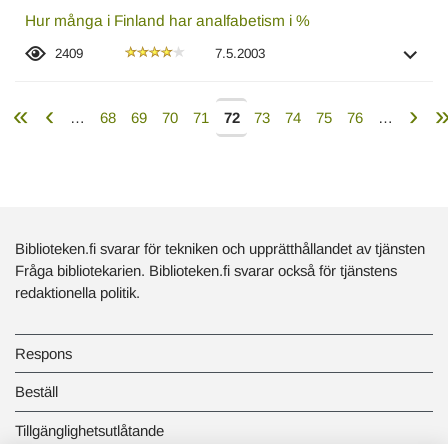
Hur många i Finland har analfabetism i %
2409
7.5.2003
Första
«
Föregående
‹
Nä
›
S
…
Sida
68
Sida
69
Sida
70
Sida
71
Nuvarande
72
Sida
73
Sida
74
Sida
75
Sida
76
…
Paginering
sida
sida
sid
s
sida
Biblioteken.fi svarar för tekniken och upprätthållandet av tjänsten
Fråga bibliotekarien. Biblioteken.fi svarar också för tjänstens
redaktionella politik.
Respons
Beställ
Tillgänglighetsutlåtande