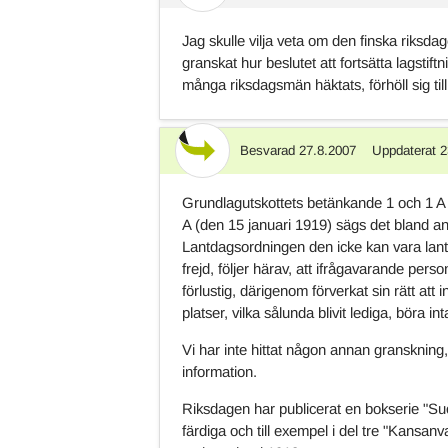
Jag skulle vilja veta om den finska riksda
granskat hur beslutet att fortsätta lagstift
många riksdagsmän häktats, förhöll sig ti
Besvarad
27.8.2007
Uppdaterat
2
Svar
Grundlagutskottets betänkande 1 och 1 A 
A (den 15 januari 1919) sägs det bland a
Lantdagsordningen den icke kan vara la
frejd, följer härav, att ifrågavarande per
förlustig, därigenom förverkat sin rätt a
platser, vilka sålunda blivit lediga, böra i
Vi har inte hittat någon annan granskning,
information.
Riksdagen har publicerat en bokserie "Su
färdiga och till exempel i del tre "Kansan