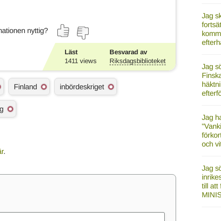
Jag sk
fortsä
ationen nyttig?
kommu
efter
Läst
Besvarad av
1411
views
Riksdagsbiblioteket
Jag sö
Finsk
häktn
Finland
inbördeskriget
efter
ag
Jag ha
"Vank
förkor
och vi
är
.
Jag sö
inrik
till a
MINI