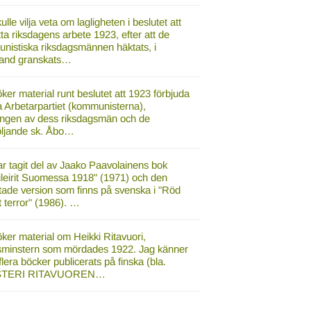
ulle vilja veta om lagligheten i beslutet att
tta riksdagens arbete 1923, efter att de
nistiska riksdagsmännen häktats, i
hand granskats…
ker material runt beslutet att 1923 förbjuda
a Arbetarpartiet (kommunisterna),
ingen av dess riksdagsmän och de
följande sk. Åbo…
r tagit del av Jaako Paavolainens bok
ileirit Suomessa 1918" (1971) och den
tade version som finns på svenska i "Röd
t terror" (1986). …
ker material om Heikki Ritavuori,
esminstern som mördades 1922. Jag känner
tt flera böcker publicerats på finska (bla.
STERI RITAVUOREN…