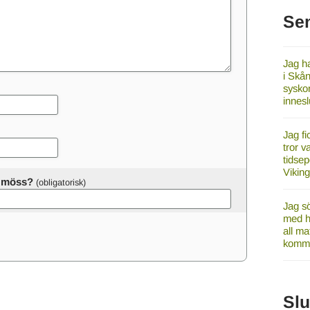
Se
Jag ha
i Skån
syskon
innes
Jag fi
tror v
tidsep
Vikin
er möss?
Jag sö
med ha
all ma
komme
Sl