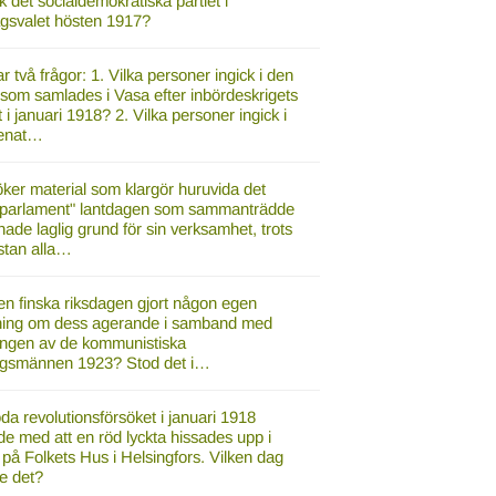
ick det socialdemokratiska partiet i
agsvalet hösten 1917?
r två frågor: 1. Vilka personer ingick i den
 som samlades i Vasa efter inbördeskrigets
t i januari 1918? 2. Vilka personer ingick i
enat…
ker material som klargör huruvida det
parlament" lantdagen som sammanträdde
ade laglig grund för sin verksamhet, trots
stan alla…
en finska riksdagen gjort någon egen
ning om dess agerande i samband med
ingen av de kommunistiska
agsmännen 1923? Stod det i…
da revolutionsförsöket i januari 1918
de med att en röd lyckta hissades upp i
 på Folkets Hus i Helsingfors. Vilken dag
e det?