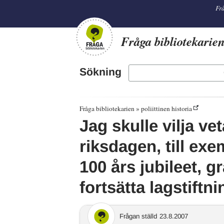
librarian
Frå
Fråga bibliotekarie
Sökning
Fråga bibliotekarien
poliittinen historia
Jag skulle vilja ve
riksdagen, till e
100 års jubileet, g
fortsätta lagstiftn
Frågan ställd
23.8.2007