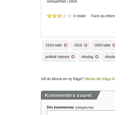
verksamhet i 1918.
0 röster
Fann du inform
Ä
1910-talet
1918
1920-talet
m
n
politisk historia
riksdag
riksd
e
s
o
r
d
Vill du lämna en ny fråga?
Skicka din fråga h
Kommentera svaret
Din kommentar