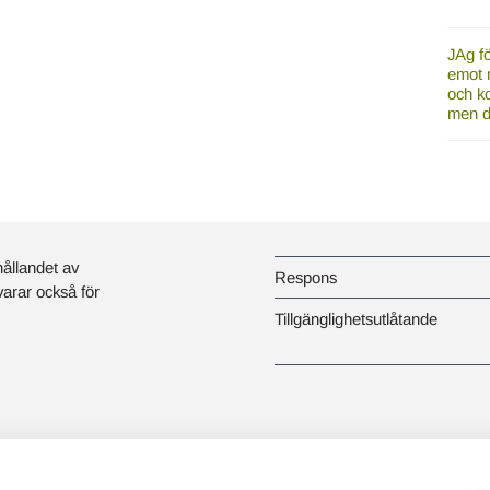
JAg fö
emot 
och ko
men d
hållandet av
Respons
svarar också för
Tillgänglighetsutlåtande