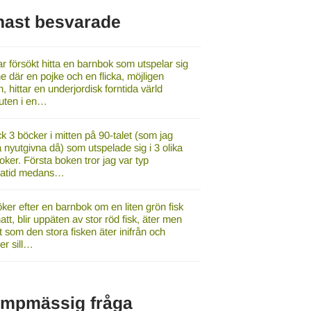
nast besvarade
r försökt hitta en barnbok som utspelar sig
e där en pojke och en flicka, möjligen
, hittar en underjordisk forntida värld
luten i en…
ck 3 böcker i mitten på 90-talet (som jag
a nyutgivna då) som utspelade sig i 3 olika
oker. Första boken tror jag var typ
gatid medans…
ker efter en barnbok om en liten grön fisk
tt, blir uppäten av stor röd fisk, äter men
t som den stora fisken äter inifrån och
r sill…
umpmässig fråga