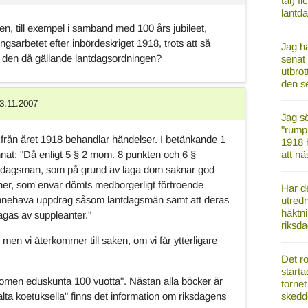
tal) f
lantd
gen, till exempel i samband med 100 års jubileet,
ningsarbetet efter inbördeskriget 1918, trots att så
Jag ha
ll den då gällande lantdagsordningen?
senat
utbrot
den s
3.11.2007
Jag sö
"rump
från året 1918 behandlar händelser. I betänkande 1
1918 h
nnat: "Då enligt 5 § 2 mom. 8 punkten och 6 §
att nä
ntdagsman, som på grund av laga dom saknar god
soner, som envar dömts medborgerligt förtroende
Har d
tt innehava uppdrag såsom lantdagsmän samt att deras
utred
häktn
ntagas av suppleanter."
riksd
 men vi återkommer till saken, om vi får ytterligare
Det rö
starta
omen eduskunta 100 vuotta". Nästan alla böcker är
tornet
valta koetuksella" finns det information om riksdagens
skedd