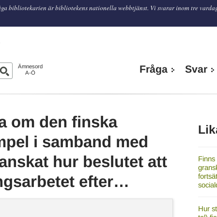
ga bibliotekarien är bibliotekens nationella webbtjänst. Vi svarar inom tre varda
n
Ämnesord
Fråga
Svar
A-Ö
ta om den finska
Lik
xempel i samband med
ranskat hur beslutet att
Finns 
gransk
fortsä
ingsarbetet efter…
socia
Hur st